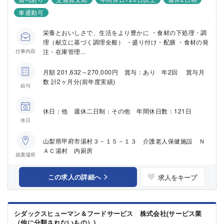
車通勤可
栄養とおいしさで、生活をより豊かに ・食材の下処理・調
理（献立に基づく調理全般） ・盛り付け・配膳 ・食材の発
注・在庫管理...
仕事内容
月額 201,632～270,000円 賞与：あり 年2回 賞与月
数 計2ヶ月分(前年度実績)
給与
休日：他 週休二日制：その他 年間休日数：121日
休日
山梨県甲府市湯村３－１５－１３ 介護老人保健施設 Ｎ
ＡＣ湯村 内厨房
就業場所
この求人の詳細へ
求人をキープ
シダックスヒューマン＆フードサービス 株式会社(サービス業
（他に分類されないもの）)