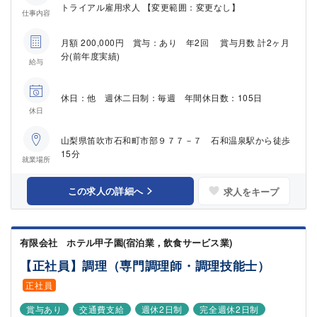
トライアル雇用求人 【変更範囲：変更なし】
仕事内容
月額 200,000円 賞与：あり 年2回 賞与月数 計2ヶ月
分(前年度実績)
給与
休日：他 週休二日制：毎週 年間休日数：105日
休日
山梨県笛吹市石和町市部９７７－７ 石和温泉駅から徒歩
15分
就業場所
この求人の詳細へ
求人をキープ
有限会社 ホテル甲子園(宿泊業，飲食サービス業)
【正社員】調理（専門調理師・調理技能士）
正社員
賞与あり
交通費支給
週休2日制
完全週休2日制