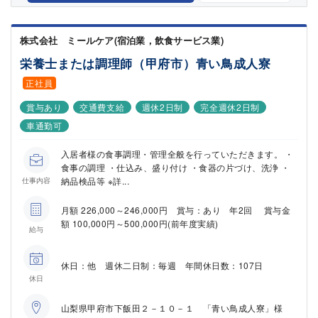
株式会社 ミールケア(宿泊業，飲食サービス業)
栄養士または調理師（甲府市）青い鳥成人寮
正社員
賞与あり
交通費支給
週休2日制
完全週休2日制
車通勤可
入居者様の食事調理・管理全般を行っていただきます。 ・
食事の調理 ・仕込み、盛り付け ・食器の片づけ、洗浄 ・
納品検品等 ※詳...
仕事内容
月額 226,000～246,000円 賞与：あり 年2回 賞与金
額 100,000円～500,000円(前年度実績)
給与
休日：他 週休二日制：毎週 年間休日数：107日
休日
山梨県甲府市下飯田２－１０－１ 「青い鳥成人寮」様