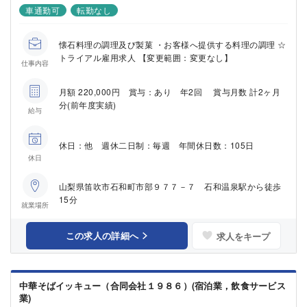
車通勤可
転勤なし
懐石料理の調理及び製菓 ・お客様へ提供する料理の調理 ☆
トライアル雇用求人 【変更範囲：変更なし】
仕事内容
月額 220,000円 賞与：あり 年2回 賞与月数 計2ヶ月
分(前年度実績)
給与
休日：他 週休二日制：毎週 年間休日数：105日
休日
山梨県笛吹市石和町市部９７７－７ 石和温泉駅から徒歩
15分
就業場所
この求人の詳細へ
求人をキープ
中華そばイッキュー（合同会社１９８６）(宿泊業，飲食サービス
業)