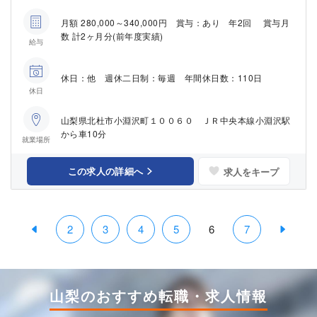
月額 280,000～340,000円 賞与：あり 年2回 賞与月
数 計2ヶ月分(前年度実績)
給与
休日：他 週休二日制：毎週 年間休日数：110日
休日
山梨県北杜市小淵沢町１００６０ ＪＲ中央本線小淵沢駅
から車10分
就業場所
この求人の詳細へ
求人をキープ
2
3
4
5
6
7
山梨のおすすめ転職・求人情報