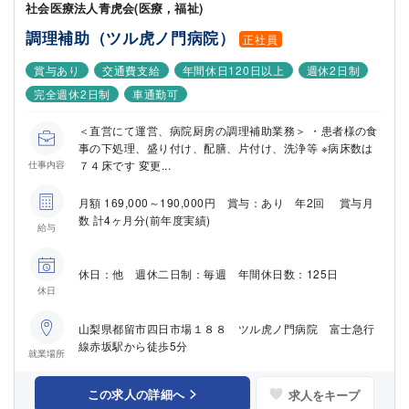
社会医療法人青虎会(医療，福祉)
調理補助（ツル虎ノ門病院）
正社員
賞与あり
交通費支給
年間休日120日以上
週休2日制
完全週休2日制
車通勤可
＜直営にて運営、病院厨房の調理補助業務＞ ・患者様の食
事の下処理、盛り付け、配膳、片付け、洗浄等 ※病床数は
７４床です 変更...
仕事内容
月額 169,000～190,000円 賞与：あり 年2回 賞与月
数 計4ヶ月分(前年度実績)
給与
休日：他 週休二日制：毎週 年間休日数：125日
休日
山梨県都留市四日市場１８８ ツル虎ノ門病院 富士急行
線赤坂駅から徒歩5分
就業場所
この求人の詳細へ
求人をキープ