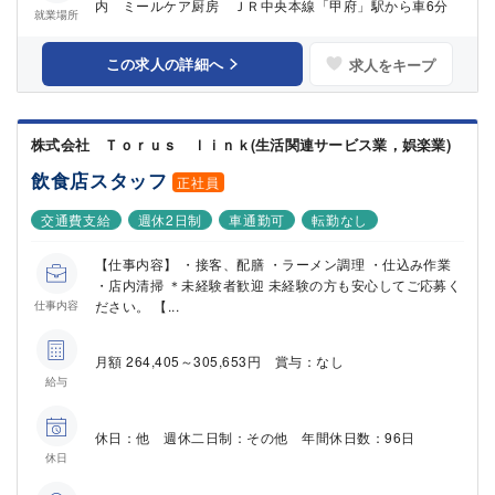
内 ミールケア厨房 ＪＲ中央本線「甲府」駅から車6分
就業場所
この求人の詳細へ
求人をキープ
株式会社 Ｔｏｒｕｓ ｌｉｎｋ(生活関連サービス業，娯楽業)
飲食店スタッフ
正社員
交通費支給
週休2日制
車通勤可
転勤なし
【仕事内容】 ・接客、配膳 ・ラーメン調理 ・仕込み作業
・店内清掃 ＊未経験者歓迎 未経験の方も安心してご応募く
ださい。 【...
仕事内容
月額 264,405～305,653円 賞与：なし
給与
休日：他 週休二日制：その他 年間休日数：96日
休日