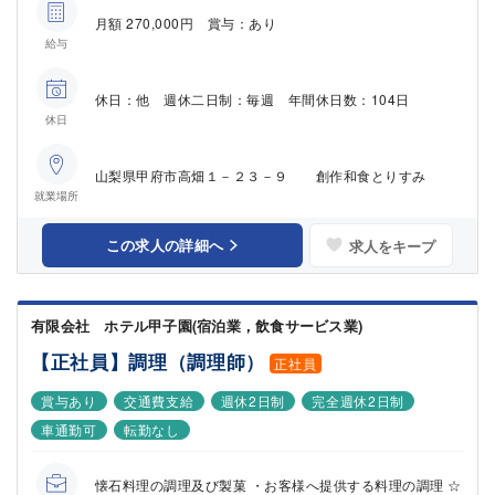
月額 270,000円 賞与：あり
給与
休日：他 週休二日制：毎週 年間休日数：104日
休日
山梨県甲府市高畑１－２３－９ 創作和食とりすみ
就業場所
この求人の詳細へ
求人をキープ
有限会社 ホテル甲子園(宿泊業，飲食サービス業)
【正社員】調理（調理師）
正社員
賞与あり
交通費支給
週休2日制
完全週休2日制
車通勤可
転勤なし
懐石料理の調理及び製菓 ・お客様へ提供する料理の調理 ☆