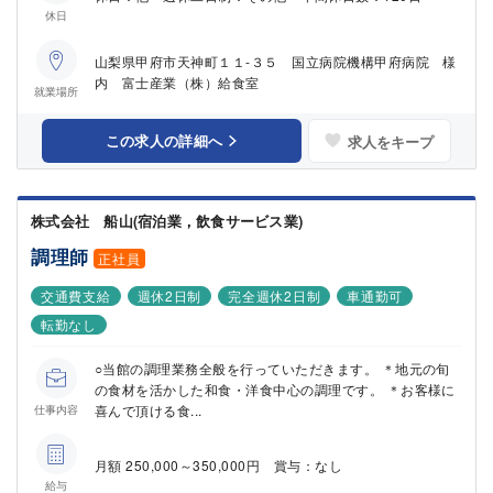
休日
山梨県甲府市天神町１１‐３５ 国立病院機構甲府病院 様
内 富士産業（株）給食室
就業場所
この求人の詳細へ
求人をキープ
株式会社 船山(宿泊業，飲食サービス業)
調理師
正社員
交通費支給
週休2日制
完全週休2日制
車通勤可
転勤なし
○当館の調理業務全般を行っていただきます。 ＊地元の旬
の食材を活かした和食・洋食中心の調理です。 ＊お客様に
喜んで頂ける食...
仕事内容
月額 250,000～350,000円 賞与：なし
給与