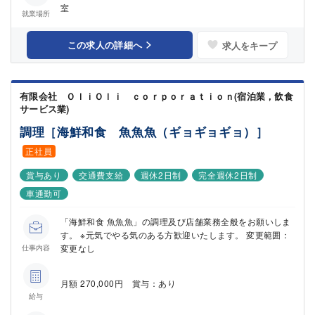
室
就業場所
この求人の詳細へ
求人をキープ
有限会社 ＯｌｉＯｌｉ ｃｏｒｐｏｒａｔｉｏｎ(宿泊業，飲食
サービス業)
調理［海鮮和食 魚魚魚（ギョギョギョ）］
正社員
賞与あり
交通費支給
週休2日制
完全週休2日制
車通勤可
「海鮮和食 魚魚魚」の調理及び店舗業務全般をお願いしま
す。 ※元気でやる気のある方歓迎いたします。 変更範囲：
変更なし
仕事内容
月額 270,000円 賞与：あり
給与