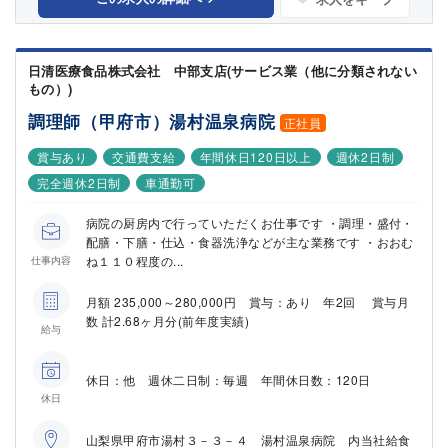
日清医療食品株式会社 中部支店(サービス業（他に分類されない
もの）)
調理師（甲府市）湯村温泉病院
正社員
賞与あり
交通費支給
年間休日120日以上
週休2日制
完全週休2日制
車通勤可
病院の厨房内で行っていただくお仕事です ・調理・盛付・
配膳・下膳・仕込・食器洗浄などが主な業務です ・おおむ
ね１１０程度の...
仕事内容
月額 235,000～280,000円 賞与：あり 年2回 賞与月
数 計2.68ヶ月分(前年度実績)
給与
休日：他 週休二日制：毎週 年間休日数：120日
休日
山梨県甲府市湯村３－３－４ 湯村温泉病院 内当社給食