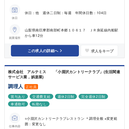
休日：他 週休二日制：毎週 年間休日数：104日
休日
山梨県南巨摩郡南部町本郷１０６１７ ＪＲ身延線内船駅
から車12分
就業場所
この求人の詳細へ
求人をキープ
株式会社 アルテミス 「小淵沢カントリークラブ」(生活関連
サービス業，娯楽業)
調理人
正社員
賞与あり
交通費支給
週休2日制
完全週休2日制
車通勤可
転勤なし
○小淵沢カントリークラブレストラン ＊調理全般 ※変更範
囲：変更なし
仕事内容