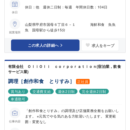
休日：他 週休二日制：毎週 年間休日数：104日
休日
山梨県甲府市国母６丁目６－１ 海鮮和食 魚魚
魚 国母駅から徒歩15分
就業場所
この求人の詳細へ
求人をキープ
有限会社 ＯｌｉＯｌｉ ｃｏｒｐｏｒａｔｉｏｎ(宿泊業，飲食
サービス業)
調理［創作和食 とりすみ］
正社員
賞与あり
交通費支給
週休2日制
完全週休2日制
車通勤可
「創作和食とりすみ」の調理及び店舗業務全般をお願いし
ます。 ※元気でやる気のある方歓迎いたします。 変更範
囲：変更なし
仕事内容