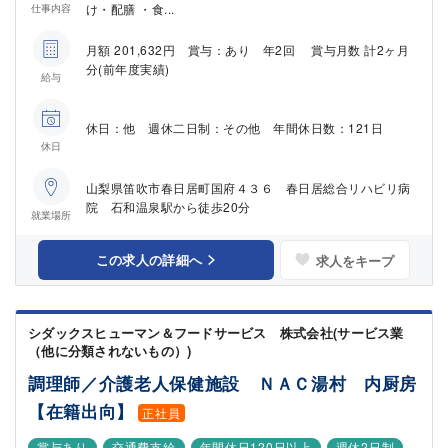
け・配膳 ・食...
仕事内容
月額 201,632円 賞与：あり 年2回 賞与月数 計2ヶ月
分(前年度実績)
給与
休日：他 週休二日制：その他 年間休日数：121日
休日
山梨県笛吹市春日居町国府４３６ 春日居総合リハビリ病
院 石和温泉駅から徒歩20分
就業場所
この求人の詳細へ
求人をキープ
シダックスヒューマン＆フードサービス 株式会社(サービス業
（他に分類されないもの）)
調理師／介護老人保健施設 ＮＡＣ湯村 内厨房
【在籍出向】
正社員
賞与あり
交通費支給
年間休日120日以上
週休2日制