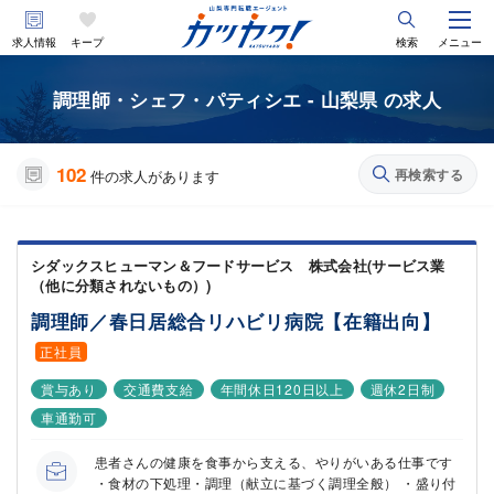
求人情報
キープ
検索
メニュー
調理師・シェフ・パティシエ - 山梨県 の求人
102
再検索する
件の求人があります
シダックスヒューマン＆フードサービス 株式会社(サービス業
（他に分類されないもの）)
調理師／春日居総合リハビリ病院【在籍出向】
正社員
賞与あり
交通費支給
年間休日120日以上
週休2日制
車通勤可
患者さんの健康を食事から支える、やりがいある仕事です
・食材の下処理・調理（献立に基づく調理全般） ・盛り付