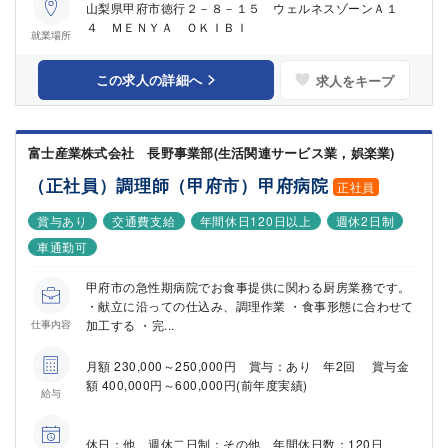
山梨県甲府市徳行２－８－１５ ウェルネスゾーンＡ１
４ ＭＥＮＹＡ ＯＫＩＢＩ
就業場所
この求人の詳細へ
求人をキープ
富士産業株式会社 長野事業部(生活関連サービス業，娯楽業)
（正社員）調理師（甲府市）甲府病院
正社員
賞与あり
交通費支給
年間休日120日以上
週休2日制
車通勤可
甲府市の急性期病院でお食事提供に関わる厨房業務です。
・献立に沿っての仕込み、調理作業 ・食事形態に合わせて
加工する ・完...
仕事内容
月額 230,000～250,000円 賞与：あり 年2回 賞与金
額 400,000円～600,000円(前年度実績)
給与
休日：他 週休二日制：その他 年間休日数：120日