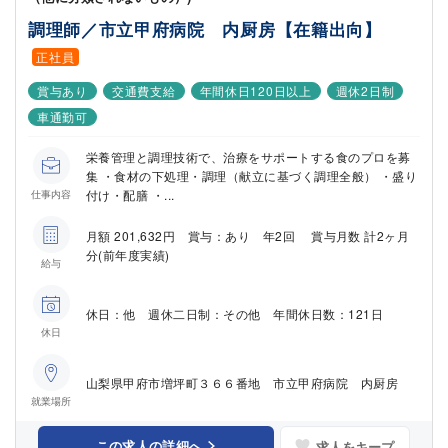
調理師／市立甲府病院 内厨房【在籍出向】
正社員
賞与あり
交通費支給
年間休日120日以上
週休2日制
車通勤可
栄養管理と調理技術で、治療をサポートする食のプロを募
集 ・食材の下処理・調理（献立に基づく調理全般） ・盛り
付け・配膳 ・...
仕事内容
月額 201,632円 賞与：あり 年2回 賞与月数 計2ヶ月
分(前年度実績)
給与
休日：他 週休二日制：その他 年間休日数：121日
休日
山梨県甲府市増坪町３６６番地 市立甲府病院 内厨房
就業場所
この求人の詳細へ
求人をキープ