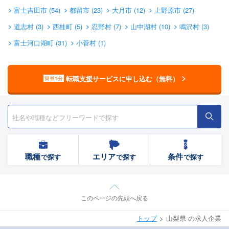
富士吉田市 (54)
都留市 (23)
大月市 (12)
上野原市 (27)
道志村 (3)
西桂町 (5)
忍野村 (7)
山中湖村 (10)
鳴沢村 (3)
富士河口湖町 (31)
小菅村 (1)
転職支援サービスに申し込む（無料）
簡単1分
職種
エリア
条件
で探す
で探す
で探す
このページの先頭へ戻る
トップ
山梨県 の求人企業