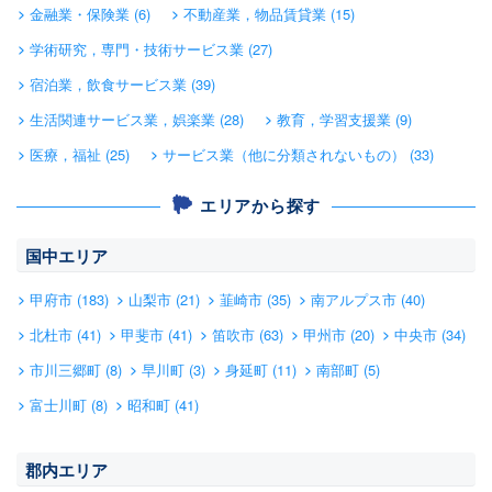
金融業・保険業 (6)
不動産業，物品賃貸業 (15)
学術研究，専門・技術サービス業 (27)
宿泊業，飲食サービス業 (39)
生活関連サービス業，娯楽業 (28)
教育，学習支援業 (9)
医療，福祉 (25)
サービス業（他に分類されないもの） (33)
エリアから探す
国中エリア
甲府市 (183)
山梨市 (21)
韮崎市 (35)
南アルプス市 (40)
北杜市 (41)
甲斐市 (41)
笛吹市 (63)
甲州市 (20)
中央市 (34)
市川三郷町 (8)
早川町 (3)
身延町 (11)
南部町 (5)
富士川町 (8)
昭和町 (41)
郡内エリア