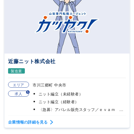
近藤ニット株式会社
製造業
エリア
市川三郷町 中央市
5
求人
ニット編立（未経験者）
ニット編立（経験者）
〈急募〉アパレル販売スタッフ／ｅｖａｍ ｅｖａ
企業情報の詳細を見る