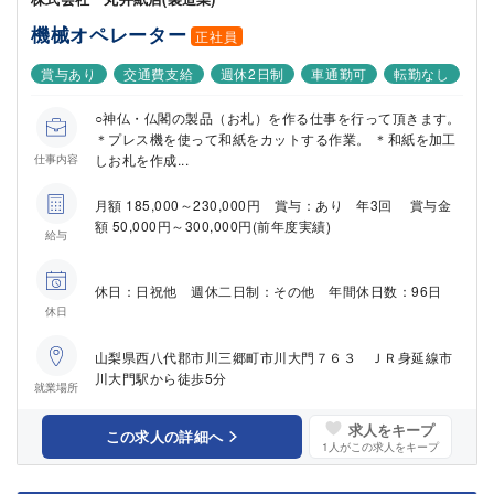
機械オペレーター
正社員
賞与あり
交通費支給
週休2日制
車通勤可
転勤なし
○神仏・仏閣の製品（お札）を作る仕事を行って頂きます。
＊プレス機を使って和紙をカットする作業。 ＊和紙を加工
しお札を作成...
仕事内容
月額 185,000～230,000円 賞与：あり 年3回 賞与金
額 50,000円～300,000円(前年度実績)
給与
休日：日祝他 週休二日制：その他 年間休日数：96日
休日
山梨県西八代郡市川三郷町市川大門７６３ ＪＲ身延線市
川大門駅から徒歩5分
就業場所
求人をキープ
この求人の詳細へ
1
人がこの求人をキープ