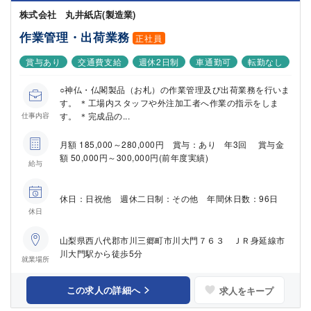
株式会社 丸井紙店(製造業)
作業管理・出荷業務
正社員
賞与あり
交通費支給
週休2日制
車通勤可
転勤なし
○神仏・仏閣製品（お札）の作業管理及び出荷業務を行いま
す。 ＊工場内スタッフや外注加工者へ作業の指示をしま
す。 ＊完成品の...
仕事内容
月額 185,000～280,000円 賞与：あり 年3回 賞与金
額 50,000円～300,000円(前年度実績)
給与
休日：日祝他 週休二日制：その他 年間休日数：96日
休日
山梨県西八代郡市川三郷町市川大門７６３ ＪＲ身延線市
川大門駅から徒歩5分
就業場所
この求人の詳細へ
求人をキープ