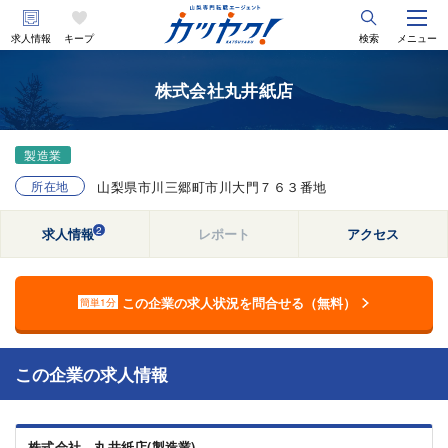
求人情報
キープ
検索
メニュー
株式会社丸井紙店
製造業
所在地
山梨県市川三郷町市川大門７６３番地
2
求人情報
レポート
アクセス
この企業の求人状況を問合せる（無料）
簡単1分
この企業の求人情報
株式会社 丸井紙店(製造業)