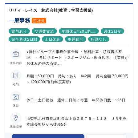
リリィ・レイス 株式会社(教育，学習支援業)
一般事務
正社員
賞与あり
交通費支給
年間休日120日以上
週休2日制
完全週休2日制
土日休み
車通勤可
転勤なし
○弊社グループの事務仕事全般 ・給料計算・領収書の整
理、 ・各店サポート （スポーツジム・飲食店等、従業員が
お休みの時の応援...
仕事内容
月額 160,000円 賞与：あり 年2回 賞与金額 70,000円
～120,000円(前年度実績)
給与
休日：土日祝他 週休二日制：毎週 年間休日数：125日
休日
山梨県北杜市長坂町長坂上条２５７５－１１８ ＪＲ中央
本線長坂駅から徒歩5分
就業場所