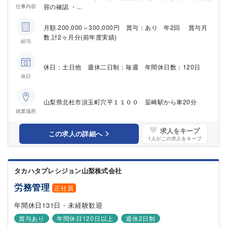
容の確認 ・...
仕事内容
月額 200,000～300,000円 賞与：あり 年2回 賞与月
数 計2ヶ月分(前年度実績)
給与
休日：土日他 週休二日制：毎週 年間休日数：120日
休日
山梨県北杜市須玉町穴平１１００ 韮崎駅から車20分
就業場所
求人をキープ
この求人の詳細へ
1
人がこの求人をキープ
タカハタプレシジョン山梨株式会社
労務管理
正社員
年間休日131日・未経験歓迎
賞与あり
年間休日120日以上
週休2日制