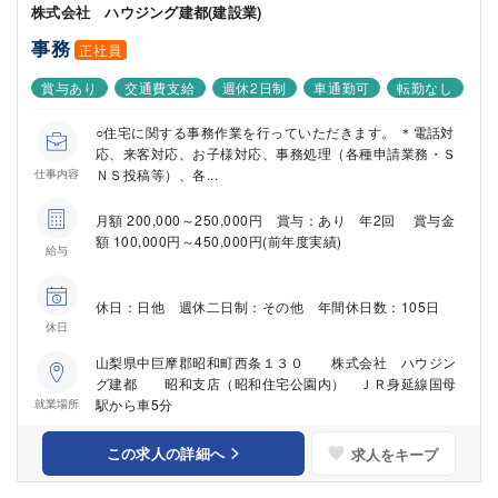
株式会社 ハウジング建都(建設業)
事務
正社員
賞与あり
交通費支給
週休2日制
車通勤可
転勤なし
○住宅に関する事務作業を行っていただきます。 ＊電話対
応、来客対応、お子様対応、事務処理（各種申請業務・Ｓ
ＮＳ投稿等）、各...
仕事内容
月額 200,000～250,000円 賞与：あり 年2回 賞与金
額 100,000円～450,000円(前年度実績)
給与
休日：日他 週休二日制：その他 年間休日数：105日
休日
山梨県中巨摩郡昭和町西条１３０ 株式会社 ハウジン
グ建都 昭和支店（昭和住宅公園内） ＪＲ身延線国母
駅から車5分
就業場所
この求人の詳細へ
求人をキープ