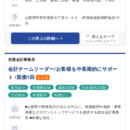
休日
山梨県甲府市国母８丁目４−４０ JR身延線国母駅徒歩13
分
就業場所
求人をキープ
この求人の詳細へ
1
人がこの求人をキープ
初鹿会計事務所
会計チームリーダー/お客様を中長期的にサポー
ト /面接1回
正社員
賞与あり
交通費支給
週休2日制
完全週休2日制
土日休み
車通勤可
転勤なし
■山梨県や関東地方の法人を中心に、税務顧問や相続・事業
承継などのワンストップサービスを提供する総合会計事務
所 ■綺麗な自社...
仕事内容