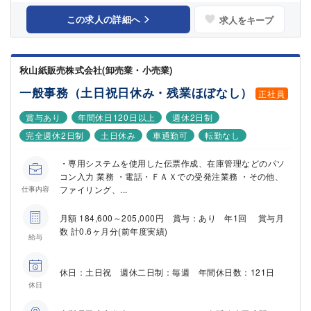
この求人の詳細へ
求人をキープ
秋山紙販売株式会社(卸売業・小売業)
一般事務（土日祝日休み・残業ほぼなし）
正社員
賞与あり
年間休日120日以上
週休2日制
完全週休2日制
土日休み
車通勤可
転勤なし
・専用システムを使用した伝票作成、在庫管理などのパソ
コン入力 業務 ・電話・ＦＡＸでの受発注業務 ・その他、
ファイリング、...
仕事内容
月額 184,600～205,000円 賞与：あり 年1回 賞与月
数 計0.6ヶ月分(前年度実績)
給与
休日：土日祝 週休二日制：毎週 年間休日数：121日
休日