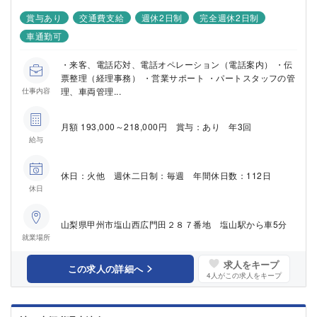
賞与あり
交通費支給
週休2日制
完全週休2日制
車通勤可
・来客、電話応対、電話オペレーション（電話案内） ・伝
票整理（経理事務） ・営業サポート ・パートスタッフの管
理、車両管理...
仕事内容
月額 193,000～218,000円 賞与：あり 年3回
給与
休日：火他 週休二日制：毎週 年間休日数：112日
休日
山梨県甲州市塩山西広門田２８７番地 塩山駅から車5分
就業場所
求人をキープ
この求人の詳細へ
4
人がこの求人をキープ