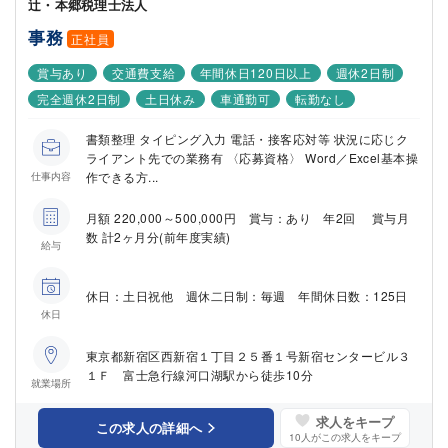
辻・本郷税理士法人
事務
正社員
賞与あり
交通費支給
年間休日120日以上
週休2日制
完全週休2日制
土日休み
車通勤可
転勤なし
書類整理 タイピング入力 電話・接客応対等 状況に応じク
ライアント先での業務有 〈応募資格〉 Word／Excel基本操
作できる方...
仕事内容
月額 220,000～500,000円 賞与：あり 年2回 賞与月
数 計2ヶ月分(前年度実績)
給与
休日：土日祝他 週休二日制：毎週 年間休日数：125日
休日
東京都新宿区西新宿１丁目２５番１号新宿センタービル３
１Ｆ 富士急行線河口湖駅から徒歩10分
就業場所
求人をキープ
この求人の詳細へ
10
人がこの求人をキープ