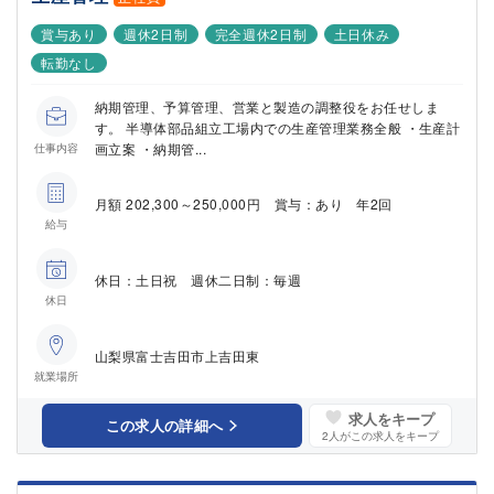
賞与あり
週休2日制
完全週休2日制
土日休み
転勤なし
納期管理、予算管理、営業と製造の調整役をお任せしま
す。 半導体部品組立工場内での生産管理業務全般 ・生産計
画立案 ・納期管...
仕事内容
月額 202,300～250,000円 賞与：あり 年2回
給与
休日：土日祝 週休二日制：毎週
休日
山梨県富士吉田市上吉田東
就業場所
求人をキープ
この求人の詳細へ
2
人がこの求人をキープ