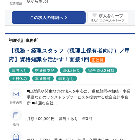
駅から車5分
就業場所
求人をキープ
この求人の詳細へ
5
人がこの求人をキープ
初鹿会計事務所
【税務・経理スタッフ（税理士保有者向け）／甲
府】資格知識を活かす！面接1回
正社員
賞与あり
交通費支給
週休2日制
完全週休2日制
土日休み
車通勤可
転勤なし
■山梨県や関東地方の法人を中心に、税務顧問や相続・事業
承継などのワンストップサービスを提供する総合会計事務
所 ■綺麗な自社...
仕事内容
月額 400,000円 賞与：あり 年3回
給与
休日：土日祝 週休二日制：毎週 年間休日数：116日