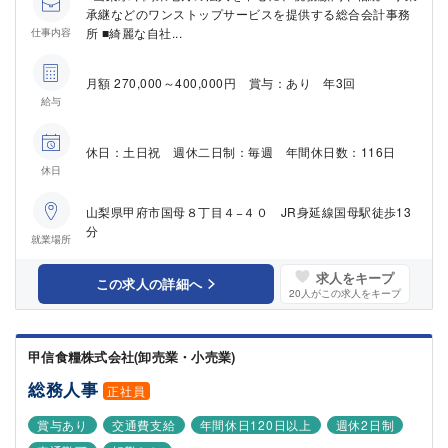
承継などのワンストップサービスを提供する総合会計事務
所 ■綺麗な自社...
仕事内容
月額 270,000～400,000円 賞与：あり 年3回
給与
休日：土日祝 週休二日制：毎週 年間休日数：116日
休日
山梨県甲府市国母８丁目４−４０ JR身延線国母駅徒歩13
分
就業場所
求人をキープ
この求人の詳細へ
20
人がこの求人をキープ
甲信食糧株式会社(卸売業・小売業)
総務人事
正社員
賞与あり
交通費支給
年間休日120日以上
週休2日制