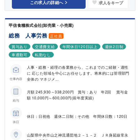
この求人の詳細へ
求人をキープ
甲信食糧株式会社(卸売業・小売業)
総務 人事労務
正社員
賞与あり
交通費支給
年間休日120日以上
週休2日制
車通勤可
転勤なし
人事・総務・経理の各業務から、これまでのご経験・適性
に 応じた領域を中心にお任せします。将来的には管理部門
全体の マネジメ...
仕事内容
月額 245,930～338,200円 賞与：あり 年2回 賞与金
額 10,000円～600,000円(前年度実績)
給与
休日：日祝他 週休二日制：その他 年間休日数：120日
休日
山梨県中央市山之神流通団地２－１－２ ＪＲ身延線常永