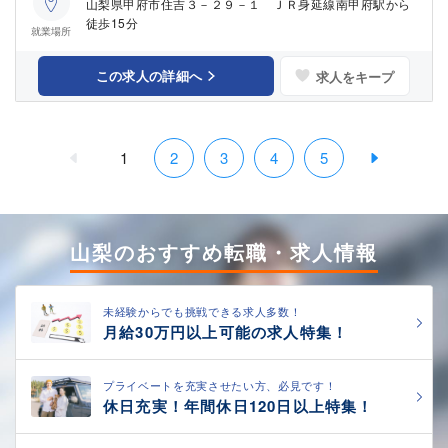
山梨県甲府市住吉３－２９－１ ＪＲ身延線南甲府駅から
徒歩15分
就業場所
この求人の詳細へ
求人をキープ
1
2
3
4
5
山梨のおすすめ転職・求人情報
未経験からでも挑戦できる求人多数！
月給30万円以上可能の求人特集！
プライベートを充実させたい方、必見です！
休日充実！年間休日120日以上特集！