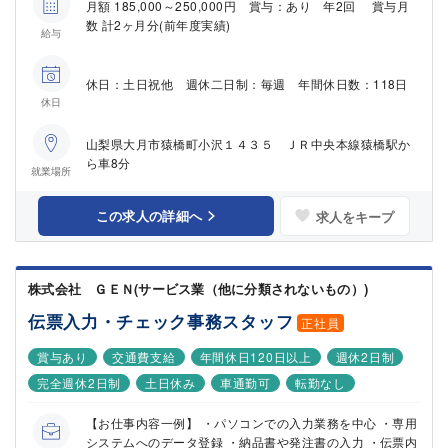
月額 185,000～250,000円 賞与：あり 年2回 賞与月
数 計2ヶ月分(前年度実績)
給与
休日：土日祝他 週休二日制：毎週 年間休日数：118日
休日
山梨県大月市猿橋町小沢１４３５ ＪＲ中央本線猿橋駅か
ら車8分
就業場所
この求人の詳細へ
求人をキープ
株式会社 ＧＥＮ(サービス業（他に分類されないもの）)
伝票入力・チェック事務スタッフ
正社員
賞与あり
交通費支給
年間休日120日以上
週休2日制
完全週休2日制
土日休み
車通勤可
転勤なし
【お仕事内容一例】 ・パソコンでの入力業務を中心 ・専用
システムへのデータ登録 ・納品書や発注書の入力 ・伝票内