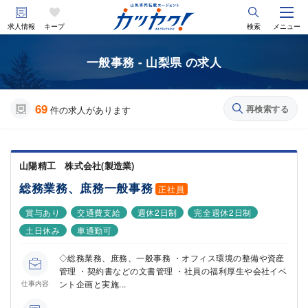
求人情報
キープ
検索
メニュー
一般事務 - 山梨県 の求人
69
再検索する
件の求人があります
山陽精工 株式会社(製造業)
総務業務、庶務一般事務
正社員
賞与あり
交通費支給
週休2日制
完全週休2日制
土日休み
車通勤可
◇総務業務、庶務、一般事務 ・オフィス環境の整備や資産
管理 ・契約書などの文書管理 ・社員の福利厚生や会社イベ
ント企画と実施...
仕事内容