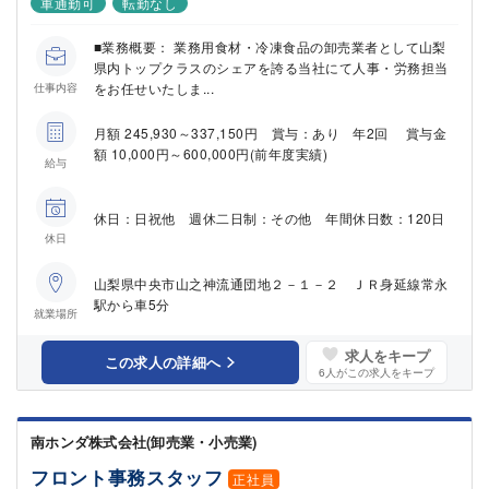
車通勤可
転勤なし
■業務概要： 業務用食材・冷凍食品の卸売業者として山梨
県内トップクラスのシェアを誇る当社にて人事・労務担当
をお任せいたしま...
仕事内容
月額 245,930～337,150円 賞与：あり 年2回 賞与金
額 10,000円～600,000円(前年度実績)
給与
休日：日祝他 週休二日制：その他 年間休日数：120日
休日
山梨県中央市山之神流通団地２－１－２ ＪＲ身延線常永
駅から車5分
就業場所
求人をキープ
この求人の詳細へ
6
人がこの求人をキープ
南ホンダ株式会社(卸売業・小売業)
フロント事務スタッフ
正社員