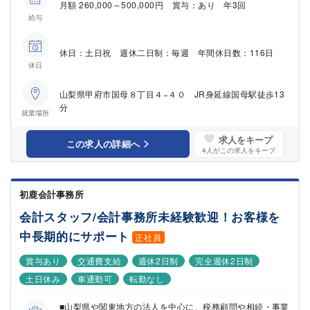
月額 260,000～500,000円 賞与：あり 年3回
給与
休日：土日祝 週休二日制：毎週 年間休日数：116日
休日
山梨県甲府市国母８丁目４−４０ JR身延線国母駅徒歩13
分
就業場所
求人をキープ
この求人の詳細へ
4
人がこの求人をキープ
初鹿会計事務所
会計スタッフ/会計事務所未経験歓迎！お客様を
中長期的にサポート
正社員
賞与あり
交通費支給
週休2日制
完全週休2日制
土日休み
車通勤可
転勤なし
■山梨県や関東地方の法人を中心に、税務顧問や相続・事業