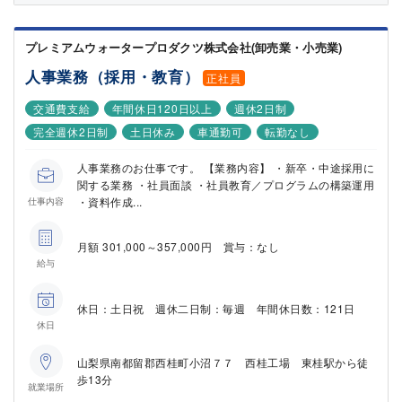
プレミアムウォータープロダクツ株式会社(卸売業・小売業)
人事業務（採用・教育）
正社員
交通費支給
年間休日120日以上
週休2日制
完全週休2日制
土日休み
車通勤可
転勤なし
人事業務のお仕事です。 【業務内容】 ・新卒・中途採用に
関する業務 ・社員面談 ・社員教育／プログラムの構築運用
・資料作成...
仕事内容
月額 301,000～357,000円 賞与：なし
給与
休日：土日祝 週休二日制：毎週 年間休日数：121日
休日
山梨県南都留郡西桂町小沼７７ 西桂工場 東桂駅から徒
歩13分
就業場所