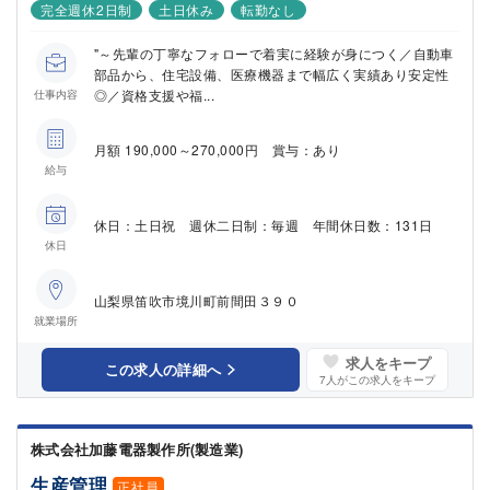
完全週休2日制
土日休み
転勤なし
"～先輩の丁寧なフォローで着実に経験が身につく／自動車
部品から、住宅設備、医療機器まで幅広く実績あり安定性
◎／資格支援や福...
仕事内容
月額 190,000～270,000円 賞与：あり
給与
休日：土日祝 週休二日制：毎週 年間休日数：131日
休日
山梨県笛吹市境川町前間田３９０
就業場所
求人をキープ
この求人の詳細へ
7
人がこの求人をキープ
株式会社加藤電器製作所(製造業)
生産管理
正社員