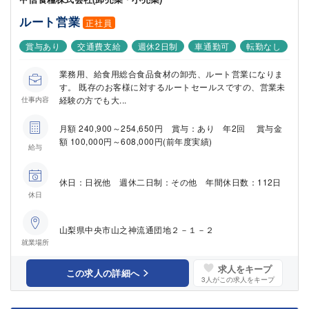
ルート営業
正社員
賞与あり
交通費支給
週休2日制
車通勤可
転勤なし
業務用、給食用総合食品食材の卸売、ルート営業になりま
す。 既存のお客様に対するルートセールスですの、営業未
経験の方でも大...
仕事内容
月額 240,900～254,650円 賞与：あり 年2回 賞与金
額 100,000円～608,000円(前年度実績)
給与
休日：日祝他 週休二日制：その他 年間休日数：112日
休日
山梨県中央市山之神流通団地２－１－２
就業場所
求人をキープ
この求人の詳細へ
3
人がこの求人をキープ