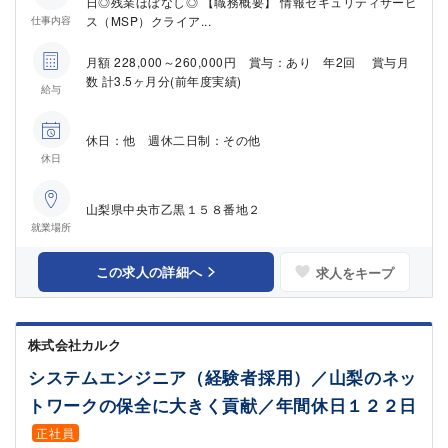
日◎残業ほぼなし◎ 【職務概要】 情報セキュリティサービ
ス（MSP）クライア...
仕事内容
月額 228,000～260,000円 賞与：あり 年2回 賞与月
数 計3.5ヶ月分(前年度実績)
給与
休日：他 週休二日制：その他
休日
山梨県中央市乙黒１５８番地２
就業場所
この求人の詳細へ
求人をキープ
株式会社カルク
システムエンジニア（経験者採用）／山梨のネッ
トワークの保全に大きく貢献／年間休日１２２日
正社員