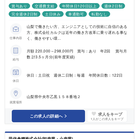
賞与あり
交通費支給
年間休日120日以上
週休2日制
完全週休2日制
土日休み
車通勤可
転勤なし
山梨で働きたい方、エンジニアとしての技術に自信のある
方、株式会社カルクは近年の働き方改革に乗り遅れる事な
く、働きやすい環...
仕事内容
月額 220,000～298,000円 賞与：あり 年2回 賞与月
数 計3.5ヶ月分(前年度実績)
給与
休日：土日祝 週休二日制：毎週 年間休日数：122日
休日
山梨県中央市乙黒１５８番地２
就業場所
求人をキープ
この求人の詳細へ
1
人がこの求人をキープ
甲信食糧株式会社(卸売業・小売業)