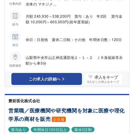
全体の マネジメ...
仕事内容
月額 245,930～338,200円 賞与：あり 年2回 賞与金
額 10,000円～600,000円(前年度実績)
給与
休日：日祝他 週休二日制：その他 年間休日数：120日
休日
山梨県中央市山之神流通団地２－１－２ ＪＲ身延線常永
駅から車5分
就業場所
求人をキープ
この求人の詳細へ
5
人がこの求人をキープ
豊前医化株式会社
営業職／医療機関や研究機関を対象に医療や理化
学系の商材を販売
正社員
賞与あり
年間休日120日以上
週休2日制