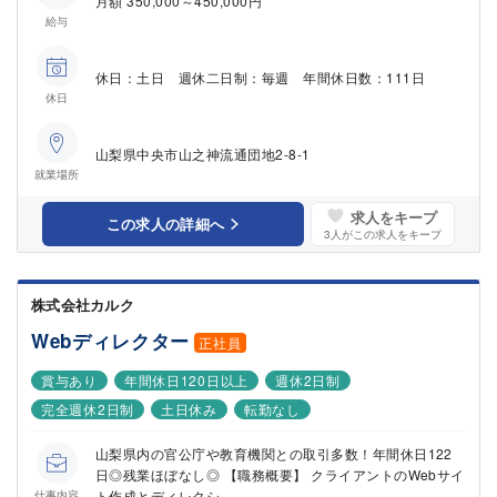
月額 350,000～450,000円
給与
休日：土日 週休二日制：毎週 年間休日数：111日
休日
山梨県中央市山之神流通団地2-8-1
就業場所
求人をキープ
この求人の詳細へ
3
人がこの求人をキープ
株式会社カルク
Webディレクター
正社員
賞与あり
年間休日120日以上
週休2日制
完全週休2日制
土日休み
転勤なし
山梨県内の官公庁や教育機関との取引多数！年間休日122
日◎残業ほぼなし◎ 【職務概要】 クライアントのWebサイ
ト作成とディレクシ...
仕事内容