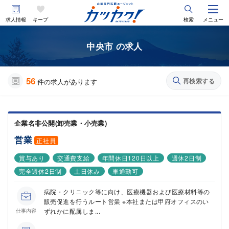
求人情報
キープ
検索
メニュー
中央市 の求人
56
再検索する
件の求人があります
企業名非公開(卸売業・小売業)
営業
正社員
賞与あり
交通費支給
年間休日120日以上
週休2日制
完全週休2日制
土日休み
車通勤可
病院・クリニック等に向け、医療機器および医療材料等の
販売促進を行うルート営業 ※本社または甲府オフィスのい
ずれかに配属しま...
仕事内容