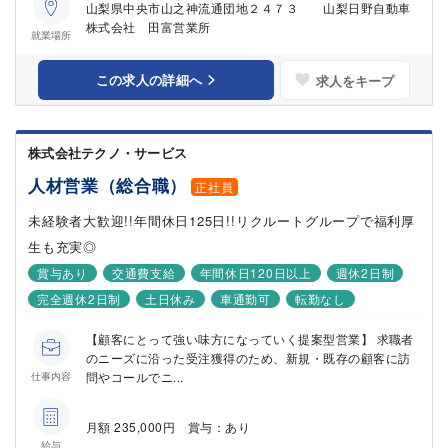
山梨県中央市山之神流通団地２４７３ 山梨日野自動車
株式会社 田富営業所
就業場所
この求人の詳細へ
求人をキープ
株式会社テクノ・サービス
人材営業（総合職）
正社員
未経験者大歓迎!!年間休日125日!!リクルートグループで福利厚
生も充実◎
賞与あり
交通費支給
年間休日120日以上
週休2日制
完全週休2日制
土日休み
車通勤可
転勤なし
【顧客にとって強い味方になっていく提案型営業】 求職者
のニーズに沿った受注獲得のため、新規・既存の顧客に訪
問やコールでニ...
仕事内容
月額 235,000円 賞与：あり
給与