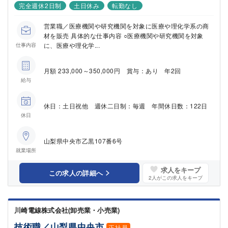
完全週休2日制
土日休み
転勤なし
営業職／医療機関や研究機関を対象に医療や理化学系の商
材を販売 具体的な仕事内容 ○医療機関や研究機関を対象
に、医療や理化学...
仕事内容
月額 233,000～350,000円 賞与：あり 年2回
給与
休日：土日祝他 週休二日制：毎週 年間休日数：122日
休日
山梨県中央市乙黒107番6号
就業場所
求人をキープ
この求人の詳細へ
2
人がこの求人をキープ
川崎電線株式会社(卸売業・小売業)
技術職／山梨県中央市
正社員