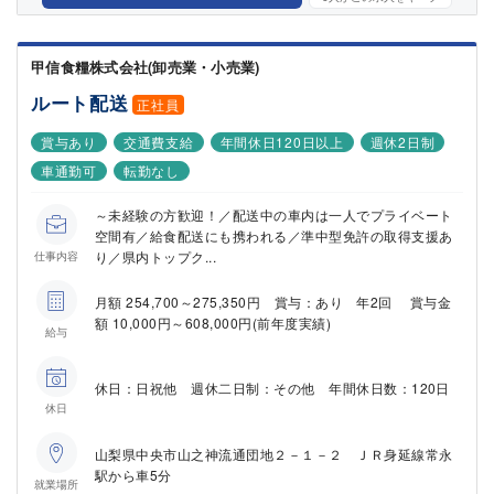
甲信食糧株式会社(卸売業・小売業)
ルート配送
正社員
賞与あり
交通費支給
年間休日120日以上
週休2日制
車通勤可
転勤なし
～未経験の方歓迎！／配送中の車内は一人でプライベート
空間有／給食配送にも携われる／準中型免許の取得支援あ
り／県内トップク...
仕事内容
月額 254,700～275,350円 賞与：あり 年2回 賞与金
額 10,000円～608,000円(前年度実績)
給与
休日：日祝他 週休二日制：その他 年間休日数：120日
休日
山梨県中央市山之神流通団地２－１－２ ＪＲ身延線常永
駅から車5分
就業場所