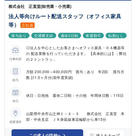
株式会社 正直堂(卸売業・小売業)
法人等向けルート配送スタッフ（オフィス家具
等）
正社員
賞与あり
交通費支給
週休2日制
車通勤可
転勤なし
◎法人を中心としたお客さまへオフィス家具・ＯＡ機器等
の 配送業務を行っていただきます。 【具体的には】；弊社
の２トントラッ...
仕事内容
月額 200,000～400,000円 賞与：あり 年2回 賞与月
数 計1.5ヶ月分(前年度実績)
給与
休日：日祝他 週休二日制：その他 年間休日数：115日
休日
山梨県中央市山之神１－４－３ 株式会社 正直堂 本
部・中央支店 ＪＲ身延線東花輪駅から車15分
就業場所
この求人の詳細へ
求人をキープ