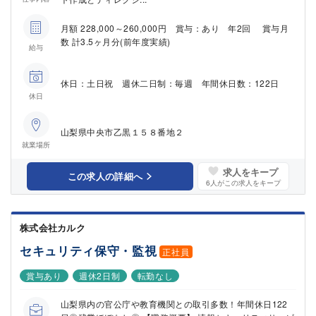
月額 228,000～260,000円 賞与：あり 年2回 賞与月
数 計3.5ヶ月分(前年度実績)
給与
休日：土日祝 週休二日制：毎週 年間休日数：122日
休日
山梨県中央市乙黒１５８番地２
就業場所
求人をキープ
この求人の詳細へ
6
人がこの求人をキープ
株式会社カルク
セキュリティ保守・監視
正社員
賞与あり
週休2日制
転勤なし
山梨県内の官公庁や教育機関との取引多数！年間休日122