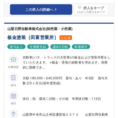
求人をキープ
この求人の詳細へ
1
人がこの求人をキープ
山梨日野自動車株式会社(卸売業・小売業)
板金塗装［田富営業所］
正社員
賞与あり
交通費支給
週休2日制
車通勤可
自動車(バス・トラックの大型車)の板金および塗装作業をし
ていただきます。 ※板金・塗装の経験者を求めます。長期
的に勤務でき...
仕事内容
月額 190,000～245,000円 賞与：あり 年3回 賞与月
数 計5ヶ月分(前年度実績)
給与
休日：他 週休二日制：その他 年間休日数：113日
休日
山梨県中央市山之神流通団地２４７３ 山梨日野自動車