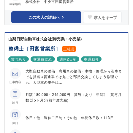
株式会社 中央市田富営業所
就業場所
この求人の詳細へ
求人をキープ
山梨日野自動車株式会社(卸売業・小売業)
整備士［田富営業所］
正社員
賞与あり
交通費支給
週休2日制
車通勤可
大型自動車の整備・商用車の整備・車検・修理から洗車ま
でを担当 ※普通車では丸ごと部品交換してしまう修理で
も、大型車の場合は...
仕事内容
月額 180,000～245,000円 賞与：あり 年3回 賞与月
数 計5ヶ月分(前年度実績)
給与
休日：他 週休二日制：その他 年間休日数：113日
休日