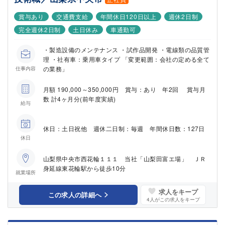
賞与あり
交通費支給
年間休日120日以上
週休2日制
完全週休2日制
土日休み
車通勤可
・製造設備のメンテナンス ・試作品開発 ・電線類の品質管
理 ・社有車：乗用車タイプ 「変更範囲：会社の定める全て
の業務」
仕事内容
月額 190,000～350,000円 賞与：あり 年2回 賞与月
数 計4ヶ月分(前年度実績)
給与
休日：土日祝他 週休二日制：毎週 年間休日数：127日
休日
山梨県中央市西花輪１１１ 当社「山梨田富エ場」 ＪＲ
身延線東花輪駅から徒歩10分
就業場所
求人をキープ
この求人の詳細へ
4
人がこの求人をキープ