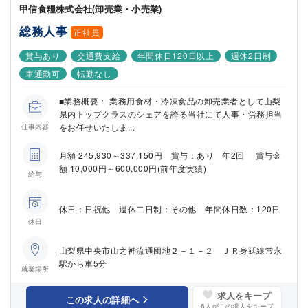
甲信食糧株式会社(卸売業・小売業)
総務人事
正社員
賞与あり
交通費支給
年間休日120日以上
週休2日制
車通勤可
転勤なし
■業務概要： 業務用食材・冷凍食品の卸売業者として山梨
県内トップクラスのシェアを誇る当社にて人事・労務担当
をお任せいたしま...
仕事内容
月額 245,930～337,150円 賞与：あり 年2回 賞与金
額 10,000円～600,000円(前年度実績)
給与
休日：日祝他 週休二日制：その他 年間休日数：120日
休日
山梨県中央市山之神流通団地２－１－２ ＪＲ身延線常永
駅から車5分
就業場所
求人をキープ
この求人の詳細へ
6
人がこの求人をキープ