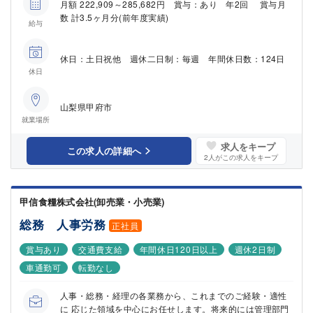
月額 222,909～285,682円 賞与：あり 年2回 賞与月
数 計3.5ヶ月分(前年度実績)
給与
休日：土日祝他 週休二日制：毎週 年間休日数：124日
休日
山梨県甲府市
就業場所
求人をキープ
この求人の詳細へ
2
人がこの求人をキープ
甲信食糧株式会社(卸売業・小売業)
総務 人事労務
正社員
賞与あり
交通費支給
年間休日120日以上
週休2日制
車通勤可
転勤なし
人事・総務・経理の各業務から、これまでのご経験・適性
に 応じた領域を中心にお任せします。将来的には管理部門