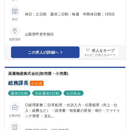
休日：土日祝 週休二日制：毎週 年間休日数：125日
休日
山梨県甲府市朝日
就業場所
求人をキープ
この求人の詳細へ
4
人がこの求人をキープ
高瀬物産株式会社(卸売業・小売業)
総務課長
正社員
週休2日制
完全週休2日制
土日休み
◎経理業務 〇日常処理 ・仕訳入力・伝票処理（売上・仕
入・経費など） ・請求書・領収書の受領・発行・ファイリ
ング管理 ・支払...
仕事内容