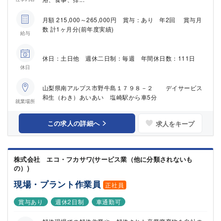
月額 215,000～265,000円 賞与：あり 年2回 賞与月
数 計1ヶ月分(前年度実績)
給与
休日：土日他 週休二日制：毎週 年間休日数：111日
休日
山梨県南アルプス市野牛島１７９８－２ デイサービス
和生（わき）あいあい 塩崎駅から車5分
就業場所
この求人の詳細へ
求人をキープ
株式会社 エコ・フカサワ(サービス業（他に分類されないも
の）)
現場・プラント作業員
正社員
賞与あり
週休2日制
車通勤可