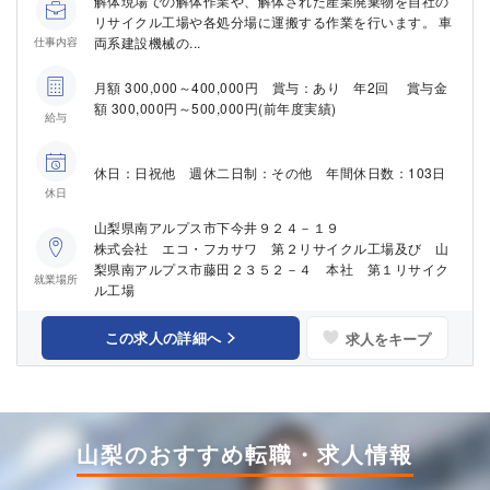
解体現場での解体作業や、解体された産業廃棄物を自社の
リサイクル工場や各処分場に運搬する作業を行います。 車
両系建設機械の...
仕事内容
月額 300,000～400,000円 賞与：あり 年2回 賞与金
額 300,000円～500,000円(前年度実績)
給与
休日：日祝他 週休二日制：その他 年間休日数：103日
休日
山梨県南アルプス市下今井９２４－１９
株式会社 エコ・フカサワ 第２リサイクル工場及び 山
梨県南アルプス市藤田２３５２－４ 本社 第１リサイク
就業場所
ル工場
この求人の詳細へ
求人をキープ
山梨のおすすめ転職・求人情報