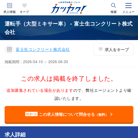
求人情報
キープ
検索
メニュー
運転手（大型ミキサー車） - 富士生コンクリート株式
会社
富士生コンクリート株式会社
求人をキープ
掲載期間：2026-04-10 ～ 2026-06-30
この求人は掲載を終了しました。
追加募集されている場合があります
ので、弊社エージェントより確
認いたします。
この求人情報について問合せる
簡単1分
（無料）
求人詳細