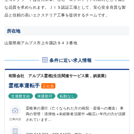
な品質を求められます。ＪＩＳ認証工場として、安心安全良質な製
品と信頼の高いエクステリア工事を提供するチームです。
所在地
山梨県南アルプス市上今諏訪８４３番地
条件に近い求人情報
有限会社 アルプス霊柩(生活関連サービス業，娯楽業)
霊柩車運転手
正社員
交通費支給
車通勤可
転勤なし
霊柩車の運行（亡くなられた方の病院・斎場への搬送） 車
両の管理・清掃他 ※未経験者活躍中 ※幅広い年代の方が活躍
されています...
仕事内容