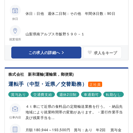
休日：日他 週休二日制：その他 年間休日数：90日
休日
山梨県南アルプス市飯野５９０－１
就業場所
この求人の詳細へ
求人をキープ
株式会社 新和運輸(運輸業，郵便業)
運転手（中型・近県／交替勤務）
正社員
賞与あり
交通費支給
週休2日制
車通勤可
転勤なし
４ｔ車にて近県の食料品の定期輸送業務を行う。 ・納品先
地域により就業時間帯の変動があります。 ・運行作業手当
及び残業手当を...
仕事内容
月額 180,944～193,500円 賞与：あり 年2回 賞与金