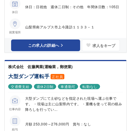
休日：日祝他 週休二日制：その他 年間休日数：105日
休日
山梨県南アルプス市上今諏訪１１３３－１
就業場所
この求人の詳細へ
求人をキープ
株式会社 佐藤興業(運輸業，郵便業)
大型ダンプ運転手
正社員
交通費支給
週休2日制
車通勤可
転勤なし
大型ダンプにて土砂などを指定された現場へ運ぶ仕事で
す。 ・現場は主に山梨県内です。 ・重機を使って荷の積み
降ろしを行ってい...
仕事内容
月額 253,000～276,000円 賞与：なし
給与