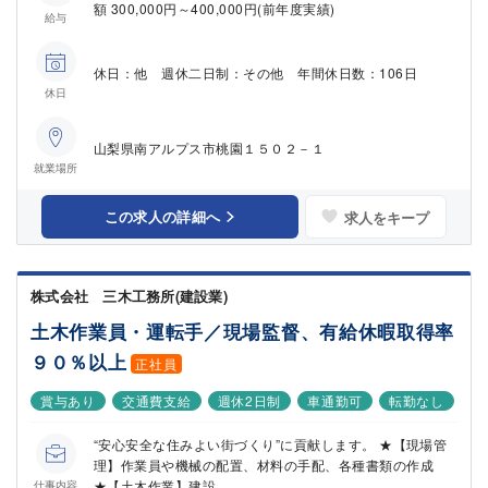
額 300,000円～400,000円(前年度実績)
給与
休日：他 週休二日制：その他 年間休日数：106日
休日
山梨県南アルプス市桃園１５０２－１
就業場所
この求人の詳細へ
求人をキープ
株式会社 三木工務所(建設業)
土木作業員・運転手／現場監督、有給休暇取得率
９０％以上
正社員
賞与あり
交通費支給
週休2日制
車通勤可
転勤なし
“安心安全な住みよい街づくり”に貢献します。 ★【現場管
理】作業員や機械の配置、材料の手配、各種書類の作成
★【土木作業】建設...
仕事内容