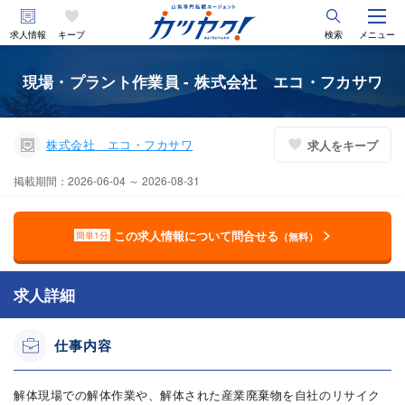
求人情報
キープ
検索
メニュー
現場・プラント作業員 - 株式会社 エコ・フカサワ
株式会社 エコ・フカサワ
求人をキープ
掲載期間：2026-06-04 ～ 2026-08-31
この求人情報について問合せる
簡単1分
（無料）
求人詳細
仕事内容
解体現場での解体作業や、解体された産業廃棄物を自社のリサイク