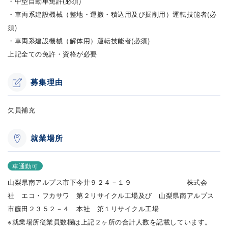
・中型自動車免許(必須)
・車両系建設機械（整地・運搬・積込用及び掘削用）運転技能者(必
須)
・車両系建設機械（解体用）運転技能者(必須)
上記全ての免許・資格が必要
募集理由
欠員補充
就業場所
車通勤可
山梨県南アルプス市下今井９２４－１９ 株式会
社 エコ・フカサワ 第２リサイクル工場及び 山梨県南アルプス
市藤田２３５２－４ 本社 第１リサイクル工場
※就業場所従業員数欄は上記２ヶ所の合計人数を記載しています。