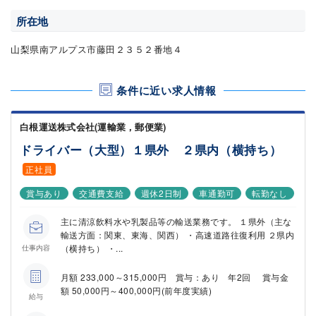
所在地
山梨県南アルプス市藤田２３５２番地４
条件に近い求人情報
白根運送株式会社(運輸業，郵便業)
ドライバー（大型）１県外 ２県内（横持ち）
正社員
賞与あり
交通費支給
週休2日制
車通勤可
転勤なし
主に清涼飲料水や乳製品等の輸送業務です。 １県外（主な
輸送方面：関東、東海、関西） ・高速道路往復利用 ２県内
（横持ち） ・...
仕事内容
月額 233,000～315,000円 賞与：あり 年2回 賞与金
額 50,000円～400,000円(前年度実績)
給与