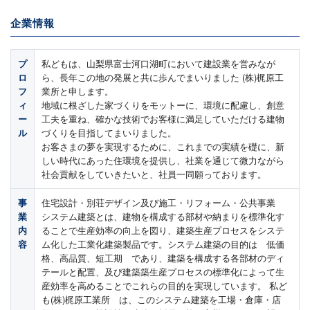
企業情報
プ
私どもは、山梨県富士河口湖町において建設業を営みなが
ロ
ら、長年この地の発展と共に歩んでまいりました (株)梶原工
フ
業所と申します。
ィ
地域に根ざした家づくりをモットーに、環境に配慮し、創意
ー
工夫を重ね、確かな技術でお客様に満足していただける建物
ル
づくりを目指してまいりました。
お客さまの夢を実現するために、これまでの実績を礎に、新
しい時代にあった住環境を提供し、社業を通じて微力ながら
社会貢献をしていきたいと、社員一同願っております。
事
住宅設計・別荘デザイン及び施工・リフォーム・公共事業
業
システム建築とは、建物を構成する部材や納まりを標準化す
内
ることで生産効率の向上を図り、建築生産プロセスをシステ
容
ム化した工業化建築製品です。システム建築の目的は 低価
格、高品質、短工期 であり、建築を構成する各部材のディ
テールと配置、及び建築築生産プロセスの標準化によって生
産効率を高めることでこれらの目的を実現しています。 私ど
も(株)梶原工業所 は、このシステム建築を工場・倉庫・店