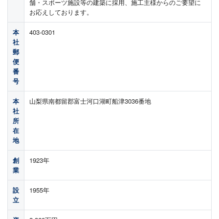
舗・スポーツ施設等の建築に採用、施工主様からのご要望に
お応えしております。
本
403-0301
社
郵
便
番
号
本
山梨県南都留郡富士河口湖町船津3036番地
社
所
在
地
創
1923年
業
設
1955年
立