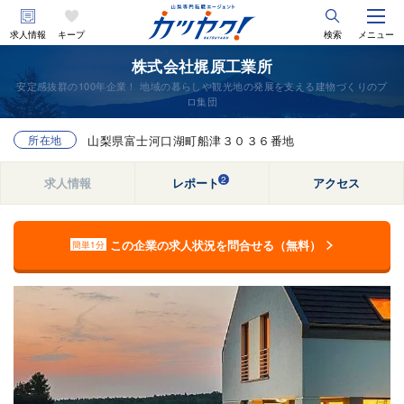
求人情報
キープ
検索
メニュー
株式会社梶原工業所
安定感抜群の100年企業！ 地域の暮らしや観光地の発展を支える建物づくりのプ
ロ集団
所在地
山梨県富士河口湖町船津３０３６番地
2
求人情報
レポート
アクセス
この企業の求人状況を問合せる（無料）
簡単1分