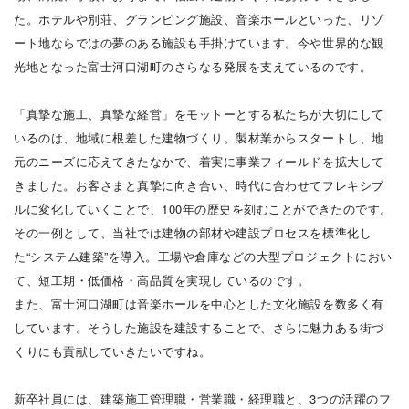
た。ホテルや別荘、グランピング施設、音楽ホールといった、リゾ
ート地ならではの夢のある施設も手掛けています。今や世界的な観
光地となった富士河口湖町のさらなる発展を支えているのです。
「真摯な施工、真摯な経営」をモットーとする私たちが大切にして
いるのは、地域に根差した建物づくり。製材業からスタートし、地
元のニーズに応えてきたなかで、着実に事業フィールドを拡大して
きました。お客さまと真摯に向き合い、時代に合わせてフレキシブ
ルに変化していくことで、100年の歴史を刻むことができたのです。
その一例として、当社では建物の部材や建設プロセスを標準化し
た“システム建築”を導入。工場や倉庫などの大型プロジェクトにおい
て、短工期・低価格・高品質を実現しているのです。
また、富士河口湖町は音楽ホールを中心とした文化施設を数多く有
しています。そうした施設を建設することで、さらに魅力ある街づ
くりにも貢献していきたいですね。
新卒社員には、建築施工管理職・営業職・経理職と、3つの活躍のフ