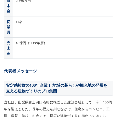
資
2,360万円
本
金
従
17名
業
員
売
18億円（2022年度）
上
高
代表者メッセージ
安定感抜群の100年企業！ 地域の暮らしや観光地の発展を
支える建物づくりのプロ集団
当社は、山梨県富士河口湖町に根差した建設会社として、今年100周
年を迎えました。長年の歴史を刻むなかで、住宅からコンビニ、工
場、病院、学校、お寺まで、幅広い建物づくりに携わってきまし