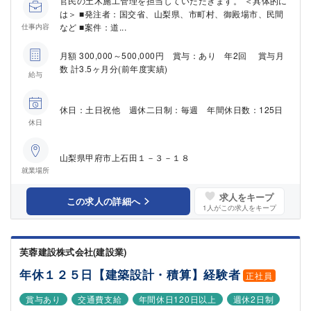
官民の土木施工管理を担当していただきます。 ＜具体的に
は＞ ■発注者：国交省、山梨県、市町村、御殿場市、民間
など ■案件：道...
仕事内容
月額 300,000～500,000円 賞与：あり 年2回 賞与月
数 計3.5ヶ月分(前年度実績)
給与
休日：土日祝他 週休二日制：毎週 年間休日数：125日
休日
山梨県甲府市上石田１－３－１８
就業場所
求人をキープ
この求人の詳細へ
1
人がこの求人をキープ
芙蓉建設株式会社(建設業)
年休１２５日【建築設計・積算】経験者
正社員
賞与あり
交通費支給
年間休日120日以上
週休2日制