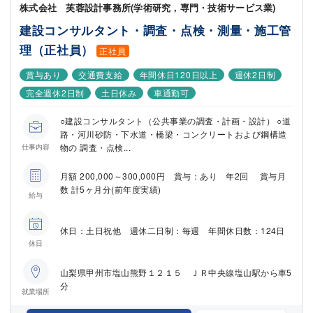
株式会社 芙蓉設計事務所(学術研究，専門・技術サービス業)
建設コンサルタント・調査・点検・測量・施工管
理（正社員）
正社員
賞与あり
交通費支給
年間休日120日以上
週休2日制
完全週休2日制
土日休み
車通勤可
○建設コンサルタント（公共事業の調査・計画・設計） ○道
路・河川砂防・下水道・橋梁・コンクリートおよび鋼構造
物の 調査・点検...
仕事内容
月額 200,000～300,000円 賞与：あり 年2回 賞与月
数 計5ヶ月分(前年度実績)
給与
休日：土日祝他 週休二日制：毎週 年間休日数：124日
休日
山梨県甲州市塩山熊野１２１５ ＪＲ中央線塩山駅から車5
分
就業場所