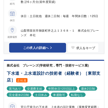
数 計6ヶ月分(前年度実績)
給与
休日：土日祝他 週休二日制：毎週 年間休日数：125日
休日
山梨県笛吹市御坂町井之上１３６８－１ 株式会社ブレー
ンズ 本社
就業場所
この求人の詳細へ
求人をキープ
株式会社 ブレーンズ(学術研究，専門・技術サービス業)
下水道・上水道設計の技術者（経験者）［東部支
店］
正社員
賞与あり
交通費支給
年間休日120日以上
週休2日制
完全週休2日制
土日休み
車通勤可
転勤なし
官公庁発注の下水道、上水道の設計業務 《業務変更範囲：