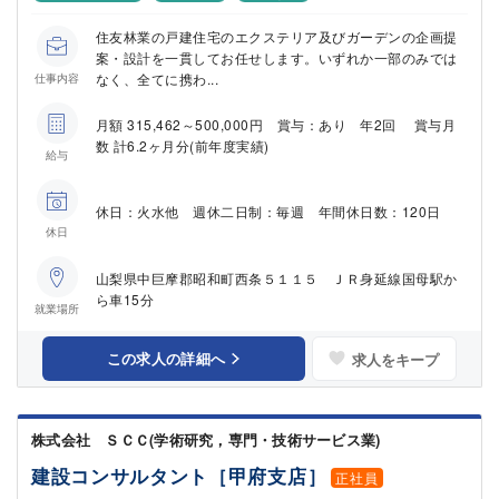
住友林業の戸建住宅のエクステリア及びガーデンの企画提
案・設計を一貫してお任せします。いずれか一部のみでは
なく、全てに携わ...
仕事内容
月額 315,462～500,000円 賞与：あり 年2回 賞与月
数 計6.2ヶ月分(前年度実績)
給与
休日：火水他 週休二日制：毎週 年間休日数：120日
休日
山梨県中巨摩郡昭和町西条５１１５ ＪＲ身延線国母駅か
ら車15分
就業場所
この求人の詳細へ
求人をキープ
株式会社 ＳＣＣ(学術研究，専門・技術サービス業)
建設コンサルタント［甲府支店］
正社員