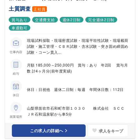
土質調査
正社員
賞与あり
交通費支給
週休2日制
完全週休2日制
車通勤可
現場試料採取・現場密度試験・現場平坦性試験・現場載荷
試験・施工管理・ＣＢＲ試験・含水試験・突き固め締固め
試験・コーン貫入...
仕事内容
月額 185,000～250,000円 賞与：あり 年2回 賞与月
数 計4ヶ月分(前年度実績)
給与
休日：日祝他 週休二日制：毎週 年間休日数：112日
休日
山梨県笛吹市石和町市部１０３０ 株式会社 ＳＣＣ
ＪＲ石和温泉駅から車5分
就業場所
この求人の詳細へ
求人をキープ