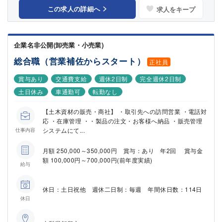
この求人の詳細へ
求人をキープ
企業名非公開(卸売業・小売業)
総合職（営業補佐からスタート）
正社員
賞与あり
交通費支給
週休2日制
完全週休2日制
土日休み
車通勤可
転勤なし
【土木資材の販売・商社】 ・取引先への訪問営業 ・電話対
応 ・在庫管理 ・・製品の注文・お客様へ納品 ・販売管理
システムにて...
仕事内容
月額 250,000～350,000円 賞与：あり 年2回 賞与金
額 100,000円～700,000円(前年度実績)
給与
休日：土日祝他 週休二日制：毎週 年間休日数：114日
休日