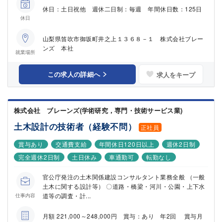
休日：土日祝他 週休二日制：毎週 年間休日数：125日
休日
山梨県笛吹市御坂町井之上１３６８－１ 株式会社ブレー
ンズ 本社
就業場所
この求人の詳細へ
求人をキープ
株式会社 ブレーンズ(学術研究，専門・技術サービス業)
土木設計の技術者（経験不問）
正社員
賞与あり
交通費支給
年間休日120日以上
週休2日制
完全週休2日制
土日休み
車通勤可
転勤なし
官公庁発注の土木関係建設コンサルタント業務全般 （一般
土木に関する設計等） 〇道路・橋梁・河川・公園・上下水
道等の調査・計...
仕事内容
月額 221,000～248,000円 賞与：あり 年2回 賞与月