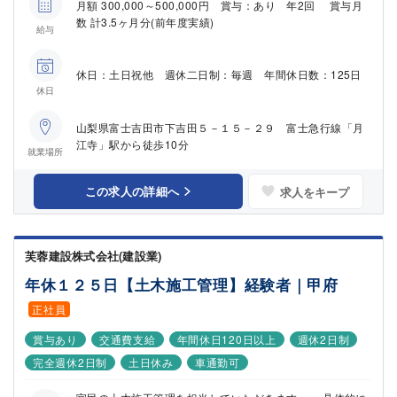
月額 300,000～500,000円 賞与：あり 年2回 賞与月
数 計3.5ヶ月分(前年度実績)
給与
休日：土日祝他 週休二日制：毎週 年間休日数：125日
休日
山梨県富士吉田市下吉田５－１５－２９ 富士急行線「月
江寺」駅から徒歩10分
就業場所
この求人の詳細へ
求人をキープ
芙蓉建設株式会社(建設業)
年休１２５日【土木施工管理】経験者｜甲府
正社員
賞与あり
交通費支給
年間休日120日以上
週休2日制
完全週休2日制
土日休み
車通勤可