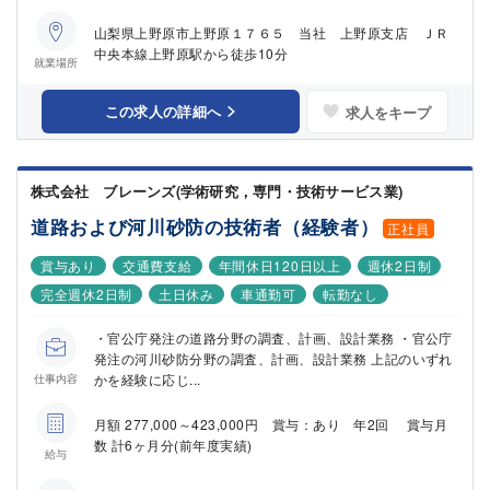
山梨県上野原市上野原１７６５ 当社 上野原支店 ＪＲ
中央本線上野原駅から徒歩10分
就業場所
この求人の詳細へ
求人をキープ
株式会社 ブレーンズ(学術研究，専門・技術サービス業)
道路および河川砂防の技術者（経験者）
正社員
賞与あり
交通費支給
年間休日120日以上
週休2日制
完全週休2日制
土日休み
車通勤可
転勤なし
・官公庁発注の道路分野の調査、計画、設計業務 ・官公庁
発注の河川砂防分野の調査、計画、設計業務 上記のいずれ
かを経験に応じ...
仕事内容
月額 277,000～423,000円 賞与：あり 年2回 賞与月
数 計6ヶ月分(前年度実績)
給与