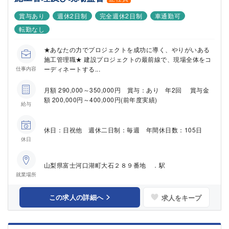
賞与あり
週休2日制
完全週休2日制
車通勤可
転勤なし
★あなたの力でプロジェクトを成功に導く、やりがいある
施工管理職★ 建設プロジェクトの最前線で、現場全体をコ
ーディネートする...
仕事内容
月額 290,000～350,000円 賞与：あり 年2回 賞与金
額 200,000円～400,000円(前年度実績)
給与
休日：日祝他 週休二日制：毎週 年間休日数：105日
休日
山梨県富士河口湖町大石２８９番地 ．駅
就業場所
この求人の詳細へ
求人をキープ