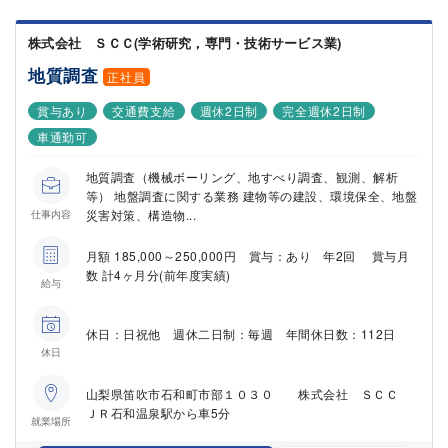
株式会社 ＳＣＣ(学術研究，専門・技術サービス業)
地質調査
正社員
賞与あり
交通費支給
週休2日制
完全週休2日制
車通勤可
地質調査（機械ボーリング、地すべり調査、観測、解析
等） 地盤調査に関する業務 建物等の建設、環境保全、地盤
災害対策、構造物...
仕事内容
月額 185,000～250,000円 賞与：あり 年2回 賞与月
数 計4ヶ月分(前年度実績)
給与
休日：日祝他 週休二日制：毎週 年間休日数：112日
休日
山梨県笛吹市石和町市部１０３０ 株式会社 ＳＣＣ
ＪＲ石和温泉駅から車5分
就業場所