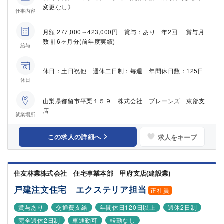
変更なし》
仕事内容
月額 277,000～423,000円 賞与：あり 年2回 賞与月
数 計6ヶ月分(前年度実績)
給与
休日：土日祝他 週休二日制：毎週 年間休日数：125日
休日
山梨県都留市平栗１５９ 株式会社 ブレーンズ 東部支
店
就業場所
この求人の詳細へ
求人をキープ
住友林業株式会社 住宅事業本部 甲府支店(建設業)
戸建注文住宅 エクステリア担当
正社員
賞与あり
交通費支給
年間休日120日以上
週休2日制
完全週休2日制
車通勤可
転勤なし