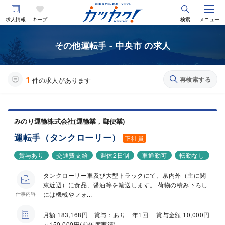
求人情報
キープ
検索
メニュー
その他運転手 - 中央市 の求人
1
再検索する
件の求人があります
みのり運輸株式会社(運輸業，郵便業)
運転手（タンクローリー）
正社員
賞与あり
交通費支給
週休2日制
車通勤可
転勤なし
タンクローリー車及び大型トラックにて、県内外（主に関
東近辺）に食品、醤油等を輸送します。 荷物の積み下ろし
には機械やフォ...
仕事内容
月額 183,168円 賞与：あり 年1回 賞与金額 10,000円
～150,000円(前年度実績)