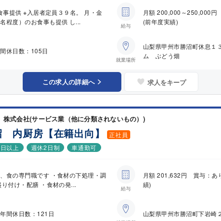
食事提供 ※入居者定員３９名。 月・金
月額 200,000～250,
程度）のお食事も提供 し...
(前年度実績)
給与
山梨県甲州市勝沼町休息１
間休日数：105日
ム ぶどう畑
就業場所
この求人の詳細へ
求人をキープ
株式会社(サービス業（他に分類されないもの）)
沼 内厨房【在籍出向】
正社員
0日以上
週休2日制
車通勤可
、食の専門職です ・食材の下処理・調
月額 201,632円 賞与
り付け・配膳 ・食材の発...
績)
給与
年間休日数：121日
山梨県甲州市勝沼町下岩崎