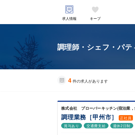
求人情報
キープ
調理師・シェフ・パティ
4
件の求人があります
株式会社 プローバーキッチン(宿泊業，
調理業務［甲州市］
正社員
賞与あり
交通費支給
週休2日制