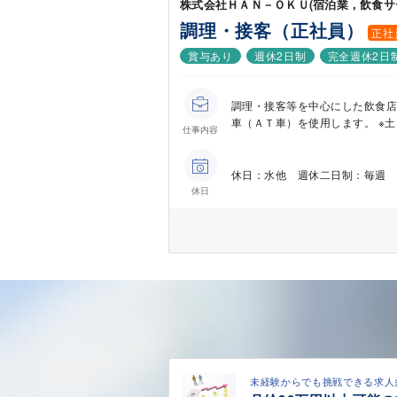
株式会社ＨＡＮ－ＯＫＵ(宿泊業，飲食サ
調理・接客（正社員）
正社
賞与あり
週休2日制
完全週休2日
調理・接客等を中心にした飲食店
車（ＡＴ車）を使用します。 ※土
仕事内容
休日：水他 週休二日制：毎週 
休日
未経験からでも挑戦できる求人