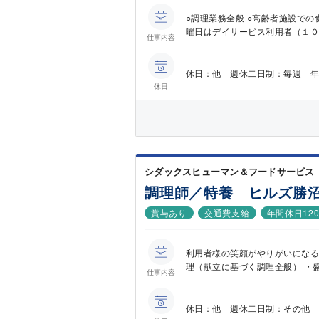
○調理業務全般 ○高齢者施設での
曜日はデイサービス利用者（１０名
仕事内容
休日：他 週休二日制：毎週 年
休日
シダックスヒューマン＆フードサービス 
調理師／特養 ヒルズ勝
賞与あり
交通費支給
年間休日12
利用者様の笑顔がやりがいになる
理（献立に基づく調理全般） ・盛
仕事内容
休日：他 週休二日制：その他 