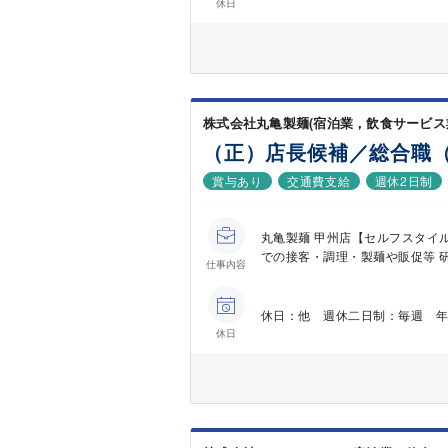
休日
株式会社丸亀製麺(宿泊業，飲食サービス
（正）店長候補／総合職
賞与あり
交通費支給
週休2日制
丸亀製麺 甲州店【セルフスタイ
での接客・調理・製麺や販促等 研
仕事内容
休日：他 週休二日制：毎週 年
休日