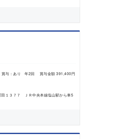
90円 賞与：あり 年2回 賞与金額 391,400円
町田１３７７ ＪＲ中央本線塩山駅から車5