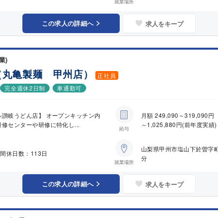
就業場所
この求人の詳細へ
求人をキープ
業)
（丸亀製麺 甲州店）
正社員
完全週休2日制
車通勤可
ル讃岐うどん店】 オープンキッチン内
月額 249,090～319,0
修センターや研修に特化し...
～1,025,880円(前年度実績)
給与
山梨県甲州市塩山下於曽字
間休日数：113日
分
就業場所
この求人の詳細へ
求人をキープ