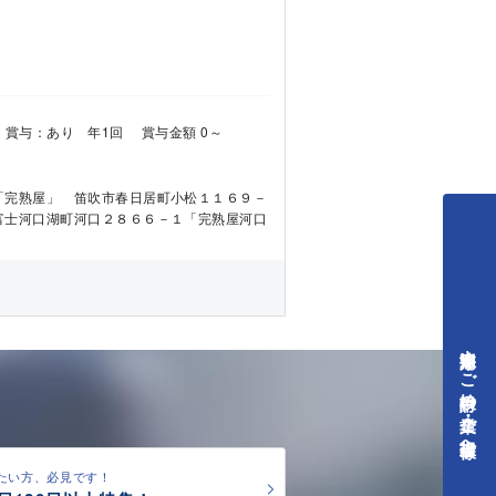
00円 賞与：あり 年1回 賞与金額 0～
「完熟屋」 笛吹市春日居町小松１１６９－
富士河口湖町河口２８６６－１「完熟屋河口
中途採用をご検討中の企業・ご担当者様へ
たい方、必見です！