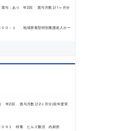
000円 賞与：あり 年2回 賞与月数 計1ヶ月分
３００－１ 地域密着型特別養護老人ホー
：あり 年2回 賞与月数 計2ヶ月分(前年度実
２０９１ 特養 ヒルズ勝沼 内厨房