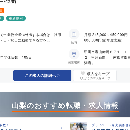
ービス業)
員
制
車通勤可
での業務全般 ※外出する場合は、社用
月額 245,000～450,0
・日・祝日に勤務できる方を...
600,000円(前年度実績)
給与
甲州市塩山赤尾６７１－１
年間休日数：105日
２「甲州百間」 南都留郡
湖店」
就業場所
求人をキープ
この求人の詳細へ
1
人がこの求人をキープ
山梨のおすすめ転職・求人情報
多数！
プライベートを充実させ