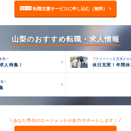
転職支援サービスに申し込む（無料）
簡単1分
山梨のおすすめ転職・求人情報
多数！
プライベートを充実させ
の求人特集！
休日充実！年間休
最適！
集
あなた専任のエージェントが全力サポートします！