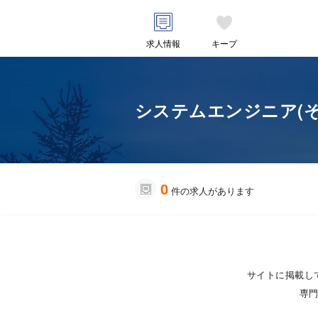
求人情報
キープ
システムエンジニア(そ
0
件の求人があります
サイトに掲載し
専