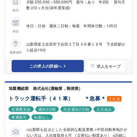
月額 250,000～350,000円 賞与：あり 年2回 賞与月
数 計2ヶ月分(前年度実績)
給与
休日：日他 週休二日制：毎週 年間休日数：105日
休日
山梨県富士吉田市下吉田３丁目３８番１６号 下吉田駅か
ら徒歩10分
就業場所
この求人の詳細へ
求人をキープ
旭重機総業 株式会社(運輸業，郵便業)
トラック運転手（４ｔ車） ＊急募＊
正社員
交通費支給
週休2日制
完全週休2日制
土日休み
車通勤可
転勤なし
○山梨県を起点とした全国的な配送業務 ○中型自動車免許が
ない方は、入社後取得も可 （立替払い制度あり） ※詳細に