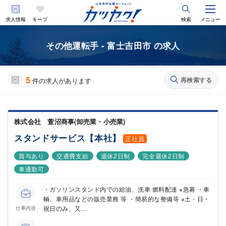
求人情報
キープ
検索
メニュー
その他運転手 - 富士吉田市 の求人
5
再検索する
件の求人があります
株式会社 萱沼商事(卸売業・小売業)
スタンドサービス【本社】
正社員
賞与あり
交通費支給
週休2日制
完全週休2日制
車通勤可
・ガソリンスタンド内での給油、洗車 燃料配達 ※急募 ・車
輌、車用品などの販売業務 等 ・簡易的な整備等 ※土・日・
祝日のみ、又...
仕事内容