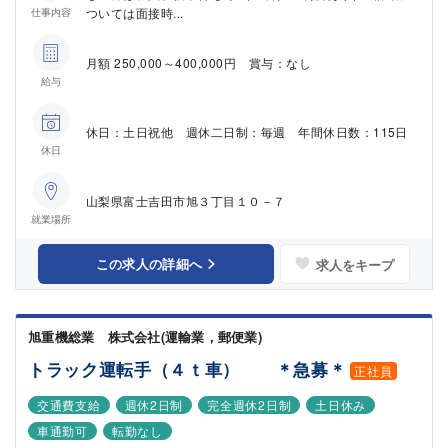
ついては面接時...
仕事内容
月額 250,000～400,000円 賞与：なし
給与
休日：土日祝他 週休二日制：毎週 年間休日数：115日
休日
山梨県富士吉田市旭３丁目１０－７
就業場所
この求人の詳細へ
求人をキープ
旭重機総業 株式会社(運輸業，郵便業)
トラック運転手（４ｔ車） ＊急募＊
正社員
交通費支給
週休2日制
完全週休2日制
土日休み
車通勤可
転勤なし