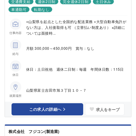
交通費支給
週休2日制
完全週休2日制
土日休み
車通勤可
転勤なし
○山梨県を起点とした全国的な配送業務 ○大型自動車免許が
ない方は、入社後取得も可 （立替払い制度あり） ※詳細に
ついては面接時...
仕事内容
月額 300,000～450,000円 賞与：なし
給与
休日：土日祝他 週休二日制：毎週 年間休日数：115日
休日
山梨県富士吉田市旭３丁目１０－７
就業場所
この求人の詳細へ
求人をキープ
株式会社 フジコン(製造業)