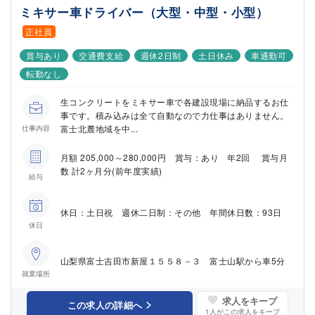
ミキサー車ドライバー（大型・中型・小型）
正社員
賞与あり
交通費支給
週休2日制
土日休み
車通勤可
転勤なし
生コンクリートをミキサー車で各建設現場に納品するお仕
事です。積み込みは全て自動なので力仕事はありません。
富士北麓地域を中...
仕事内容
月額 205,000～280,000円 賞与：あり 年2回 賞与月
数 計2ヶ月分(前年度実績)
給与
休日：土日祝 週休二日制：その他 年間休日数：93日
休日
山梨県富士吉田市新屋１５５８－３ 富士山駅から車5分
就業場所
求人をキープ
この求人の詳細へ
1
人がこの求人をキープ