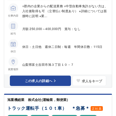
○郡内の企業からの配送業務 ○中型自動車免許がない方は、
入社後取得も可 （立替払い制度あり） ※詳細については面
接時に説明 ※業...
仕事内容
月額 250,000～400,000円 賞与：なし
給与
休日：土日他 週休二日制：毎週 年間休日数：115日
休日
山梨県富士吉田市旭３丁目１０－７
就業場所
この求人の詳細へ
求人をキープ
旭重機総業 株式会社(運輸業，郵便業)
トラック運転手（１０ｔ車） ＊急募＊
正社員