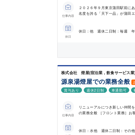
２０２６年９月東京蒲田駅前にあ
名度を誇る「天下一品」が蒲田エリ
仕事内容
休日：他 週休二日制：毎週 年
休日
株式会社 燈屋(宿泊業，飲食サービス業
源泉湯燈屋での業務全般
賞与あり
週休2日制
車通勤可
リニューアルにつき新しい仲間を
の業務全般 ［フロント業務］お客
仕事内容
休日：水他 週休二日制：その他