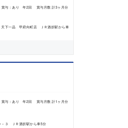
000円 賞与：あり 年2回 賞与月数 計3ヶ月分
天下一品 甲府向町店 ＪＲ酒折駅から車
760円 賞与：あり 年2回 賞与月数 計1ヶ月分
０－３ ＪＲ酒折駅から車5分