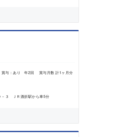
760円 賞与：あり 年2回 賞与月数 計1ヶ月分
０－３ ＪＲ酒折駅から車5分