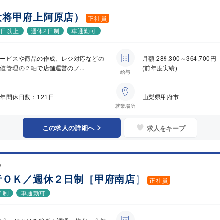
大将甲府上阿原店）
正社員
0日以上
週休2日制
車通勤可
サービスや商品の作成、レジ対応などの
月額 289,300～364,
管理の２軸で店舗運営のノ...
(前年度実績)
給与
年間休日数：121日
山梨県甲府市
就業場所
この求人の詳細へ
求人をキープ
)
者ＯＫ／週休２日制［甲府南店］
正社員
日制
車通勤可