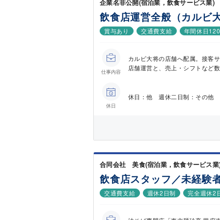
企業名非公開(宿泊業，飲食サービス業)
飲食店運営全般（カルビ
賞与あり
交通費支給
年間休日12
カルビ大将の店舗へ配属。接客
店舗運営と、売上・シフトなど数値
仕事内容
休日：他 週休二日制：その他 
休日
合同会社 美食(宿泊業，飲食サービス業
飲食店スタッフ／未経験
交通費支給
週休2日制
完全週休2