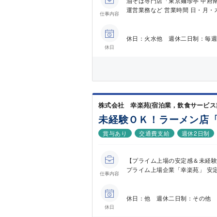
油そば専門店「東京麺珍亭 甲府
運営業務など 営業時間 日・月・木
仕事内容
休日：火水他 週休二日制：毎週
休日
株式会社 幸楽苑(宿泊業，飲食サービス
未経験ＯＫ！ラーメン店
賞与あり
交通費支給
週休2日制
【プライム上場の安定感＆未経験
プライム上場企業「幸楽苑」 安定
仕事内容
休日：他 週休二日制：その他 
休日