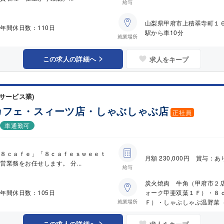
給与
山梨県甲府市上積翠寺町１
年間休日数：110日
駅から車10分
就業場所
この求人の詳細へ
求人をキープ
サービス業)
カフェ・スィーツ店・しゃぶしゃぶ店
正社員
車通勤可
「８ｃａｆｅ」「８ｃａｆｅｓｗｅｅｔ
月額 230,000円 賞与：あ
業務をお任せします。 分...
給与
炭火焼肉 牛角（甲府市２
年間休日数：105日
ォーク甲斐双葉１Ｆ）・８
Ｆ）・しゃぶしゃぶ温野菜
就業場所
この求人の詳細へ