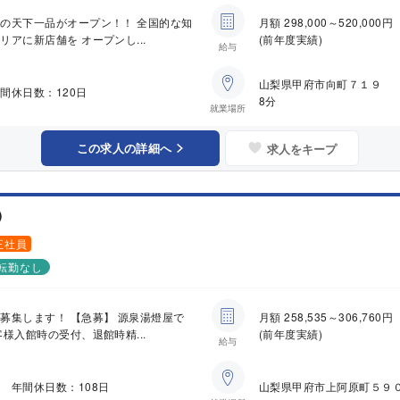
の天下一品がオープン！！ 全国的な知
月額 298,000～520,
アに新店舗を オープンし...
(前年度実績)
給与
山梨県甲府市向町７１９ 
間休日数：120日
8分
就業場所
この求人の詳細へ
求人をキープ
)
正社員
転勤なし
募集します！ 【急募】 源泉湯燈屋で
月額 258,535～306,
様入館時の受付、退館時精...
(前年度実績)
給与
 年間休日数：108日
山梨県甲府市上阿原町５９