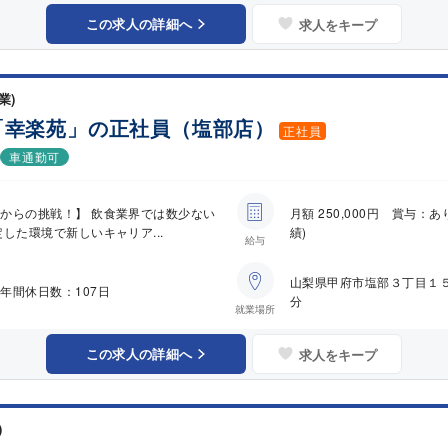
この求人の詳細へ
求人をキープ
業)
「幸楽苑」の正社員（塩部店）
正社員
車通勤可
からの挑戦！】 飲食業界では数少ない
月額 250,000円 賞与
した環境で新しいキャリア...
績)
給与
山梨県甲府市塩部３丁目１
年間休日数：107日
分
就業場所
この求人の詳細へ
求人をキープ
)