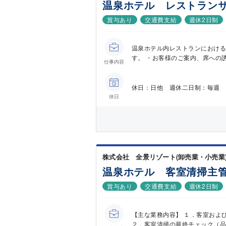
温泉ホテル レストラン
賞与あり
交通費支給
週休2日制
温泉ホテル内レストランにおけ
す。 ・お客様のご案内、席への誘
仕事内容
休日：日他 週休二日制：毎週 
休日
株式会社 全景リゾート(卸売業・小売業
温泉ホテル 客室清掃主
賞与あり
交通費支給
週休2日制
【主な業務内容】 １．客室およ
２．客室清掃の最終チェック（品質