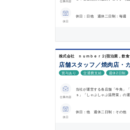
仕事内容
休日：日他 週休二日制：毎週 
休日
株式会社 ｎｕｍｂｅｒ２(宿泊業，飲食
店舗スタッフ／焼肉店・
賞与あり
交通費支給
週休2日制
当社が運営する各店舗「牛角」
ｓ」「しゃぶしゃぶ温野菜」の運営
仕事内容
休日：他 週休二日制：その他 
休日