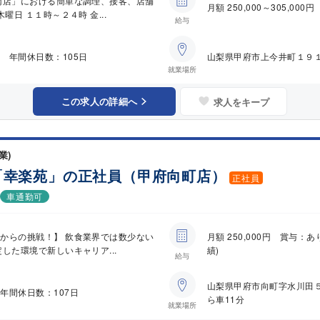
南店」における簡単な調理、接客、店舗
月額 250,000～305,00
曜日 １１時～２４時 金...
給与
 年間休日数：105日
山梨県甲府市上今井町１９
就業場所
この求人の詳細へ
求人をキープ
業)
「幸楽苑」の正社員（甲府向町店）
正社員
車通勤可
からの挑戦！】 飲食業界では数少ない
月額 250,000円 賞与
した環境で新しいキャリア...
績)
給与
山梨県甲府市向町字水川田
年間休日数：107日
ら車11分
就業場所