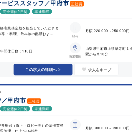
サービススタッフ／甲府市
正社員
完全週休2日制
車通勤可
る接客業務全般を担当していただきま
月額 220,000～250,00
導 ・料理、飲み物の配膳およ...
給与
山梨県甲府市上積翠寺町１
年間休日数：110日
駅から車10分
就業場所
この求人の詳細へ
求人をキープ
)
管／甲府市
正社員
完全週休2日制
車通勤可
び共用部（廊下・ロビー等）の清掃業務
月額 300,000～390,00
管理・仕上がり確認）...