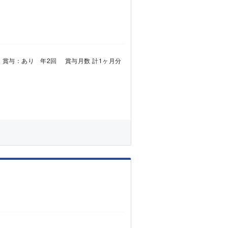
700円 賞与：あり 年2回 賞与月数 計1ヶ月分