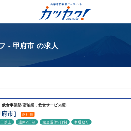
 - 甲府市 の求人
飲食事業部(宿泊業，飲食サービス業)
甲府市］
正社員
0日以上
週休2日制
完全週休2日制
車通勤可