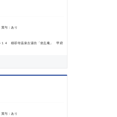
0円 賞与：あり
６１４ 積翆寺温泉古湯坊「坐忘庵」 甲府
0円 賞与：あり