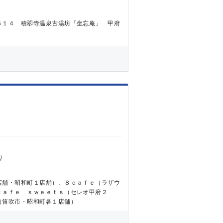
６１４ 積翆寺温泉古湯坊「坐忘庵」 甲府
り
店舗・昭和町１店舗）、８ｃａｆｅ（ラザウ
ｃａｆｅ ｓｗｅｅｔｓ（セレオ甲府２
（笛吹市・昭和町各１店舗）