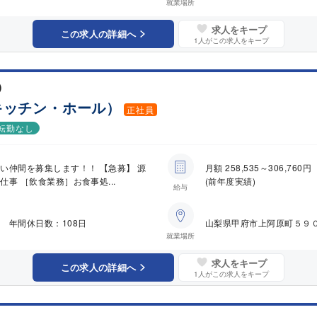
就業場所
求人をキープ
この求人の詳細へ
1
人がこの求人をキープ
)
キッチン・ホール）
正社員
転勤なし
い仲間を募集します！！ 【急募】 源
月額 258,535～306,
事 ［飲食業務］お食事処...
(前年度実績)
給与
 年間休日数：108日
山梨県甲府市上阿原町５９
就業場所
求人をキープ
この求人の詳細へ
1
人がこの求人をキープ