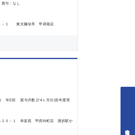
0円 賞与：なし
１－１ 東京麺珍亭 甲府南店
：あり 年2回 賞与月数 計4ヶ月分(前年度実
５２０－１ 幸楽苑 甲府向町店 酒折駅か