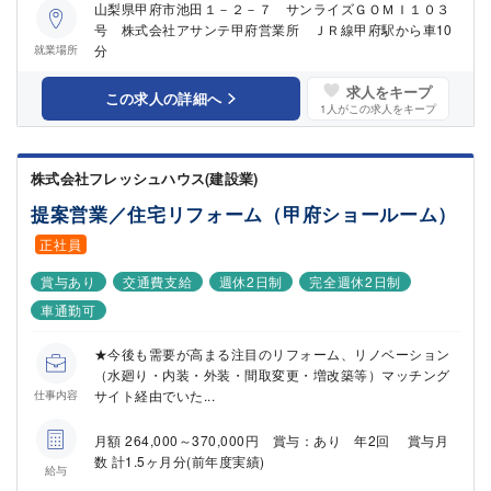
山梨県甲府市池田１－２－７ サンライズＧＯＭＩ１０３
号 株式会社アサンテ甲府営業所 ＪＲ線甲府駅から車10
分
就業場所
求人をキープ
この求人の詳細へ
1
人がこの求人をキープ
株式会社フレッシュハウス(建設業)
提案営業／住宅リフォーム（甲府ショールーム）
正社員
賞与あり
交通費支給
週休2日制
完全週休2日制
車通勤可
★今後も需要が高まる注目のリフォーム、リノベーション
（水廻り・内装・外装・間取変更・増改築等）マッチング
サイト経由でいた...
仕事内容
月額 264,000～370,000円 賞与：あり 年2回 賞与月
数 計1.5ヶ月分(前年度実績)
給与