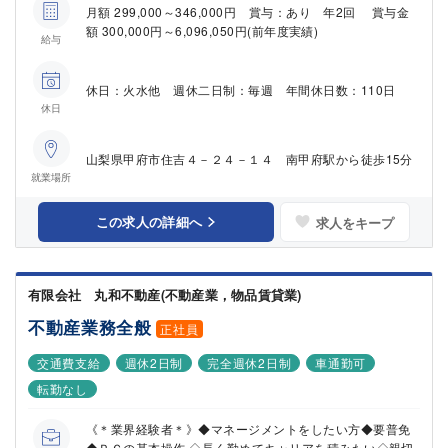
月額 299,000～346,000円 賞与：あり 年2回 賞与金
額 300,000円～6,096,050円(前年度実績)
給与
休日：火水他 週休二日制：毎週 年間休日数：110日
休日
山梨県甲府市住吉４－２４－１４ 南甲府駅から徒歩15分
就業場所
この求人の詳細へ
求人をキープ
有限会社 丸和不動産(不動産業，物品賃貸業)
不動産業務全般
正社員
交通費支給
週休2日制
完全週休2日制
車通勤可
転勤なし
《＊業界経験者＊》◆マネージメントをしたい方◆要普免
◆ＰＣの基本操作 ◇長く勤めてキャリアを積みたい◇親切