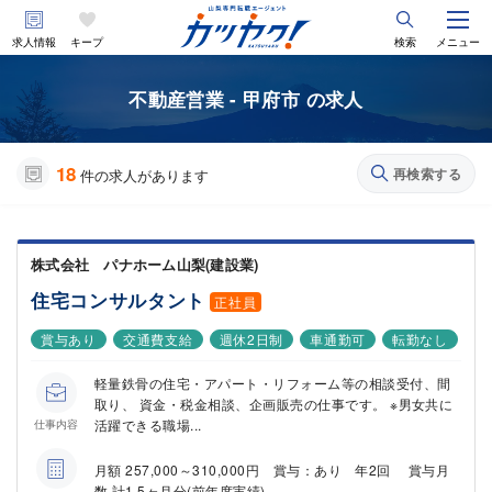
求人情報
キープ
検索
メニュー
不動産営業 - 甲府市 の求人
18
再検索する
件の求人があります
株式会社 パナホーム山梨(建設業)
住宅コンサルタント
正社員
賞与あり
交通費支給
週休2日制
車通勤可
転勤なし
軽量鉄骨の住宅・アパート・リフォーム等の相談受付、間
取り、 資金・税金相談、企画販売の仕事です。 ※男女共に
活躍できる職場...
仕事内容
月額 257,000～310,000円 賞与：あり 年2回 賞与月
数 計1.5ヶ月分(前年度実績)