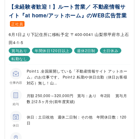
【未経験者歓迎！】ルート営業／ 不動産情報サ
イト『at home/アットホーム』のWEB広告営業
正社員
6月1日より下記住所に移転予定 〒400-0041 山梨県甲府市上石
田4-1-5
賞与あり
年間休日120日以上
週休2日制
土日休み
転勤なし
Point１.全国展開している「不動産情報サイト アットホー
ム」のお仕事です。 Point２.転勤や休日出勤（休日お客様
対応）無し！山...
仕事内容
月額 250,000～320,000円 賞与：あり 年2回 賞与月
数 計2.5ヶ月分(前年度実績)
給与
休日：土日祝他 週休二日制：その他 年間休日数：120
日
休日