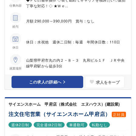
丁寧な対応！◇ ★Ｗｅ...
仕事内容
月額 290,000～390,000円 賞与：なし
給与
休日：水祝他 週休二日制：毎週 年間休日数：110日
休日
山梨県甲府市丸の内２－８－３ 丸和ビル１Ｆ ＪＲ中央
線甲府駅から徒歩3分
就業場所
この求人の詳細へ
求人をキープ
サイエンスホーム 甲府店（株式会社 エヌハウス）(建設業)
注文住宅営業（サイエンスホーム甲府店）
正社員
週休2日制
完全週休2日制
車通勤可
転勤なし