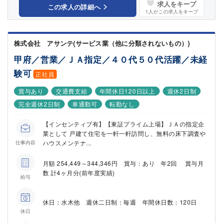
求人をキープ
この求人の詳細へ
1
人がこの求人をキープ
株式会社 アサンテ(サービス業（他に分類されないもの）)
甲府／営業／ＪＡ指定／４０代５０代活躍／未経
験可
正社員
賞与あり
交通費支給
年間休日120日以上
週休2日制
完全週休2日制
車通勤可
転勤なし
【インセンティブ有】【東証プライム上場】ＪＡの指定企
業として 戸建て住宅を一軒一軒訪問し、無料の床下調査や
ハウスメンテナ...
仕事内容
月額 254,449～344,346円 賞与：あり 年2回 賞与月
数 計4ヶ月分(前年度実績)
給与
休日：水木他 週休二日制：毎週 年間休日数：120日
休日