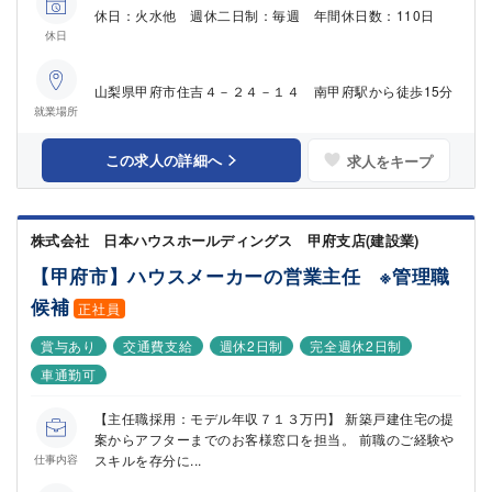
休日：火水他 週休二日制：毎週 年間休日数：110日
休日
山梨県甲府市住吉４－２４－１４ 南甲府駅から徒歩15分
就業場所
この求人の詳細へ
求人をキープ
株式会社 日本ハウスホールディングス 甲府支店(建設業)
【甲府市】ハウスメーカーの営業主任 ※管理職
候補
正社員
賞与あり
交通費支給
週休2日制
完全週休2日制
車通勤可
【主任職採用：モデル年収７１３万円】 新築戸建住宅の提
案からアフターまでのお客様窓口を担当。 前職のご経験や
スキルを存分に...
仕事内容