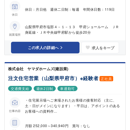
休日：月日他 週休二日制：毎週 年間休日数：119日
休日
山梨県甲府市塩部４－１－１３ 甲府ショールーム ＪＲ
身延線・ＪＲ中央線甲府駅から徒歩20分
就業場所
この求人の詳細へ
求人をキープ
株式会社 ヤマダホームズ(建設業)
注文住宅営業（山梨県甲府市）※経験者
正社員
交通費支給
週休2日制
車通勤可
・住宅展示場へご来場されたお客様の接客対応 （主に、
土・日がメインになります） ・平日は、アポイントのある
お客様への資料作...
仕事内容
月額 252,000～340,940円 賞与：なし