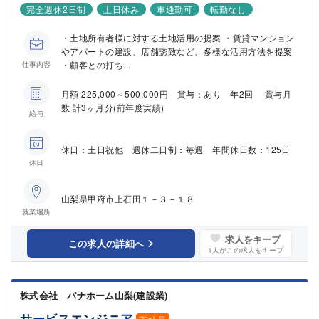
完全週休2日制
土日休み
車通勤可
転勤なし
・土地所有者様に対する土地活用の提案 ・賃貸マンション
やアパートの建設、店舗誘致など、多様な活用方法を提案
・顧客との打ち...
仕事内容
月額 225,000～500,000円 賞与：あり 年2回 賞与月
数 計3ヶ月分(前年度実績)
給与
休日：土日祝他 週休二日制：毎週 年間休日数：125日
休日
山梨県甲府市上石田１－３－１８
就業場所
求人をキープ
この求人の詳細へ
1
人がこの求人をキープ
株式会社 パナホーム山梨(建設業)
サービスエンジニア