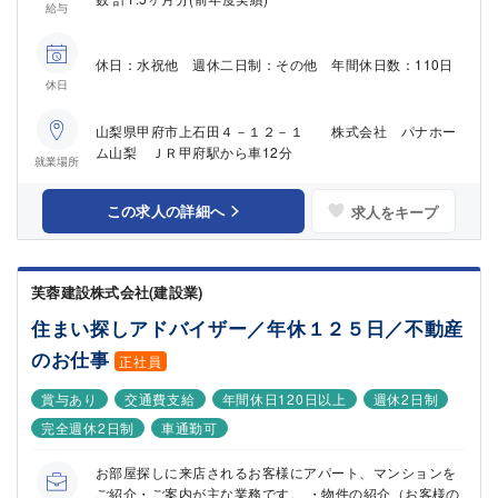
給与
休日：水祝他 週休二日制：その他 年間休日数：110日
休日
山梨県甲府市上石田４－１２－１ 株式会社 パナホー
ム山梨 ＪＲ甲府駅から車12分
就業場所
この求人の詳細へ
求人をキープ
芙蓉建設株式会社(建設業)
住まい探しアドバイザー／年休１２５日／不動産
のお仕事
正社員
賞与あり
交通費支給
年間休日120日以上
週休2日制
完全週休2日制
車通勤可
お部屋探しに来店されるお客様にアパート、マンションを
ご紹介・ご案内が主な業務です。 ・物件の紹介（お客様の