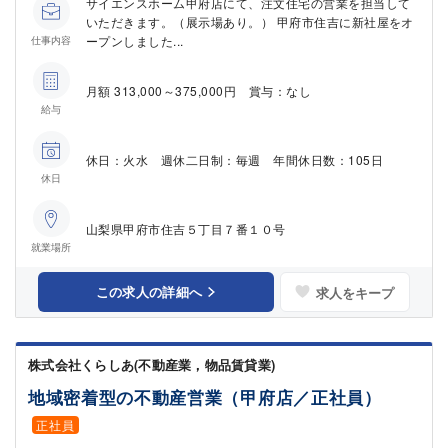
サイエンスホーム甲府店にて、注文住宅の営業を担当して
いただきます。（展示場あり。） 甲府市住吉に新社屋をオ
ープンしました...
仕事内容
月額 313,000～375,000円 賞与：なし
給与
休日：火水 週休二日制：毎週 年間休日数：105日
休日
山梨県甲府市住吉５丁目７番１０号
就業場所
この求人の詳細へ
求人をキープ
株式会社くらしあ(不動産業，物品賃貸業)
地域密着型の不動産営業（甲府店／正社員）
正社員