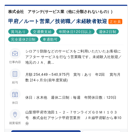
株式会社 アサンテ(サービス業（他に分類されないもの）)
甲府／ルート営業／技術職／未経験者歓迎
正社員
賞与あり
交通費支給
年間休日120日以上
週休2日制
完全週休2日制
車通勤可
シロアリ防除などのサービスをご利用いただいたお客様に
アフター サービスを行なう営業職です。未経験入社歓迎／
地元のＪＡ、農...
仕事内容
月額 254,449～540,975円 賞与：あり 年2回 賞与月
数 計4ヶ月分(前年度実績)
給与
休日：水木他 週休二日制：毎週 年間休日数：120日
休日
山梨県甲府市池田１－２－７サンライズＧＯＭＩ１０３
号 株式会社アサンテ甲府営業所 ＪＲ線甲府駅から車10
分
就業場所