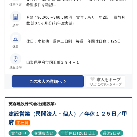
希望条件を確認...
仕事内容
月額 196,000～366,560円 賞与：あり 年2回 賞与月
数 計3.5ヶ月分(前年度実績)
給与
休日：水祝他 週休二日制：毎週 年間休日数：125日
休日
山梨県甲府市国玉町２９４－１
就業場所
求人をキープ
この求人の詳細へ
1
人がこの求人をキープ
芙蓉建設株式会社(建設業)
建設営業（民間法人・個人）／年休１２５日／甲
府
正社員
賞与あり
交通費支給
年間休日120日以上
週休2日制