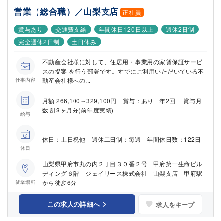
営業（総合職）／山梨支店
正社員
賞与あり
交通費支給
年間休日120日以上
週休2日制
完全週休2日制
土日休み
不動産会社様に対して、住居用・事業用の家賃保証サービ
スの提案 を行う部署です。すでにご利用いただいている不
動産会社様への...
仕事内容
月額 266,100～329,100円 賞与：あり 年2回 賞与月
数 計3ヶ月分(前年度実績)
給与
休日：土日祝他 週休二日制：毎週 年間休日数：122日
休日
山梨県甲府市丸の内２丁目３０番２号 甲府第一生命ビル
ディング６階 ジェイリース株式会社 山梨支店 甲府駅
から徒歩6分
就業場所
この求人の詳細へ
求人をキープ