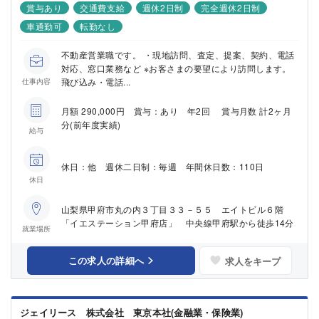
賞与あり
交通費支給
週休2日制
完全週休2日制
車通勤可
転勤なし
不動産営業職です。 ・現地訪問、査定、提案、契約、電話
対応、窓口業務など ※お客さまの要望により訪問します。
飛び込み・電話...
仕事内容
月額 290,000円 賞与：あり 年2回 賞与月数 計2ヶ月
分(前年度実績)
給与
休日：他 週休二日制：毎週 年間休日数：110日
休日
山梨県甲府市丸の内３丁目３３－５５ エイトビル６階
「イエステーション甲府店」 中央線甲府駅から徒歩14分
就業場所
この求人の詳細へ
求人をキープ
ジェイリース 株式会社 東京本社(金融業・保険業)