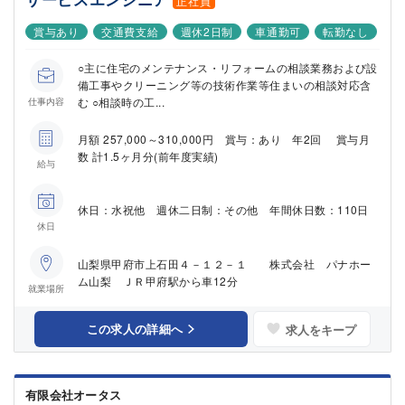
正社員
賞与あり
交通費支給
週休2日制
車通勤可
転勤なし
○主に住宅のメンテナンス・リフォームの相談業務および設
備工事やクリーニング等の技術作業等住まいの相談対応含
む ○相談時の工...
仕事内容
月額 257,000～310,000円 賞与：あり 年2回 賞与月
数 計1.5ヶ月分(前年度実績)
給与
休日：水祝他 週休二日制：その他 年間休日数：110日
休日
山梨県甲府市上石田４－１２－１ 株式会社 パナホー
ム山梨 ＪＲ甲府駅から車12分
就業場所
この求人の詳細へ
求人をキープ
有限会社オータス