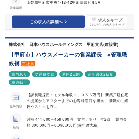
山梨県甲府市中央1-12-42甲府法曹ビル5A
就業場所
求人をキープ
この求人の詳細へ
21
人がこの求人をキープ
株式会社 日本ハウスホールディングス 甲府支店(建設業)
【甲府市】ハウスメーカーの営業課長 ※管理職
候補
正社員
賞与あり
交通費支給
週休2日制
完全週休2日制
車通勤可
【課長職採用：モデル年収１，０５６万円】 新築戸建住宅
の提案からアフターまでのお客様窓口を担当。 前職のご経
験やスキルを存...
仕事内容
月額 411,000～458,000円 賞与：あり 年2回 賞与金
額 300,000円～6,096,050円(前年度実績)
給与