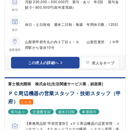
月額 230,000～300,000円 賞与：あり 年2回 賞与金
額 0～800,000円(前年度実績)
給与
休日：土日祝他 週休二日制：毎週 年間休日数：125日
休日
山梨県甲府市丸の内３丁目１－６ 山梨営業所 ＪＲ甲
府駅から徒歩10分
就業場所
この求人の詳細へ
求人をキープ
富士観光開発 株式会社(生活関連サービス業，娯楽業)
ＰＣ周辺機器の営業スタッフ・技術スタッフ（甲
府）
正社員
賞与あり
交通費支給
週休2日制
車通勤可
【事務用品部 甲府営業所】 ※ＰＣ周辺機器の設置管理・メ
ンテナンス、またネットワークの構築、システム管理・保