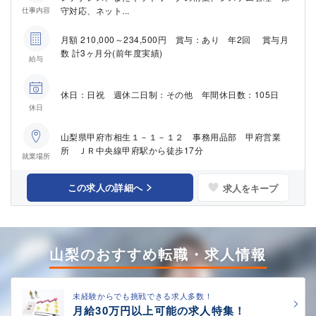
守対応、ネット...
仕事内容
月額 210,000～234,500円 賞与：あり 年2回 賞与月
数 計3ヶ月分(前年度実績)
給与
休日：日祝 週休二日制：その他 年間休日数：105日
休日
山梨県甲府市相生１－１－１２ 事務用品部 甲府営業
所 ＪＲ中央線甲府駅から徒歩17分
就業場所
この求人の詳細へ
求人をキープ
山梨のおすすめ転職・求人情報
未経験からでも挑戦できる求人多数！
月給30万円以上可能の求人特集！