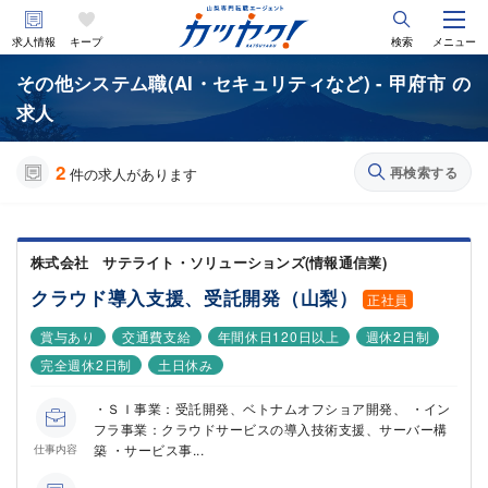
求人情報
キープ
検索
メニュー
その他システム職(AI・セキュリティなど) - 甲府市 の
求人
2
再検索する
件の求人があります
株式会社 サテライト・ソリューションズ(情報通信業)
クラウド導入支援、受託開発（山梨）
正社員
賞与あり
交通費支給
年間休日120日以上
週休2日制
完全週休2日制
土日休み
・ＳＩ事業：受託開発、ベトナムオフショア開発、 ・イン
フラ事業：クラウドサービスの導入技術支援、サーバー構
築 ・サービス事...
仕事内容