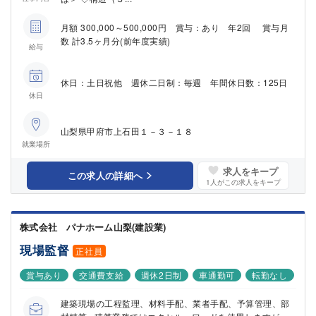
月額 300,000～500,000円 賞与：あり 年2回 賞与月
数 計3.5ヶ月分(前年度実績)
給与
休日：土日祝他 週休二日制：毎週 年間休日数：125日
休日
山梨県甲府市上石田１－３－１８
就業場所
求人をキープ
この求人の詳細へ
1
人がこの求人をキープ
株式会社 パナホーム山梨(建設業)
現場監督
正社員
賞与あり
交通費支給
週休2日制
車通勤可
転勤なし
建築現場の工程監理、材料手配、業者手配、予算管理、部