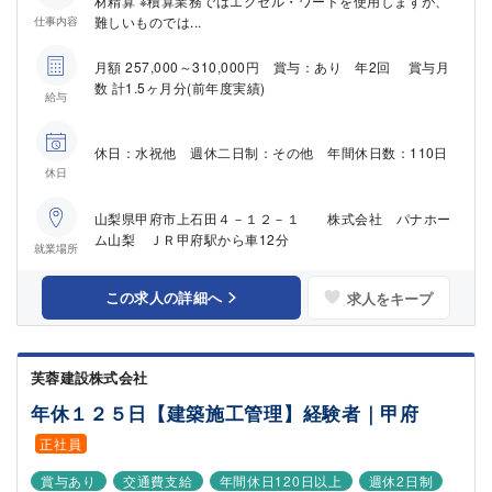
材精算 ※積算業務ではエクセル・ワードを使用しますが、
難しいものでは...
仕事内容
月額 257,000～310,000円 賞与：あり 年2回 賞与月
数 計1.5ヶ月分(前年度実績)
給与
休日：水祝他 週休二日制：その他 年間休日数：110日
休日
山梨県甲府市上石田４－１２－１ 株式会社 パナホー
ム山梨 ＪＲ甲府駅から車12分
就業場所
この求人の詳細へ
求人をキープ
芙蓉建設株式会社
年休１２５日【建築施工管理】経験者｜甲府
正社員
賞与あり
交通費支給
年間休日120日以上
週休2日制