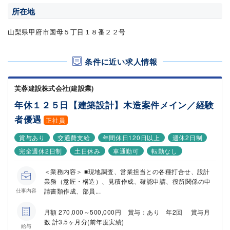
所在地
山梨県甲府市国母５丁目１８番２２号
条件に近い求人情報
芙蓉建設株式会社(建設業)
年休１２５日【建築設計】木造案件メイン／経験
者優遇
正社員
賞与あり
交通費支給
年間休日120日以上
週休2日制
完全週休2日制
土日休み
車通勤可
転勤なし
＜業務内容＞ ■現地調査、営業担当との各種打合せ、設計
業務（意匠・構造）、見積作成、確認申請、役所関係の申
請書類作成、部員...
仕事内容
月額 270,000～500,000円 賞与：あり 年2回 賞与月
数 計3.5ヶ月分(前年度実績)
給与