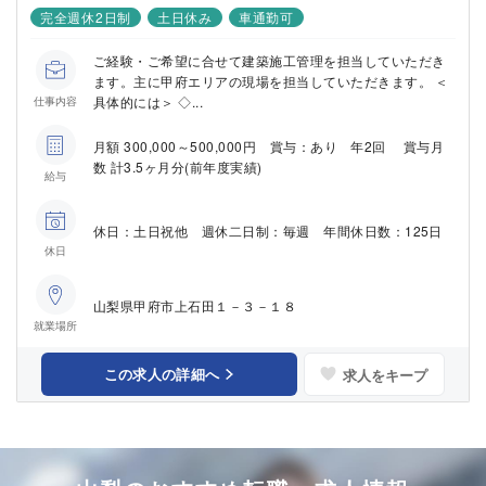
完全週休2日制
土日休み
車通勤可
ご経験・ご希望に合せて建築施工管理を担当していただき
ます。主に甲府エリアの現場を担当していただきます。 ＜
具体的には＞ ◇...
仕事内容
月額 300,000～500,000円 賞与：あり 年2回 賞与月
数 計3.5ヶ月分(前年度実績)
給与
休日：土日祝他 週休二日制：毎週 年間休日数：125日
休日
山梨県甲府市上石田１－３－１８
就業場所
この求人の詳細へ
求人をキープ