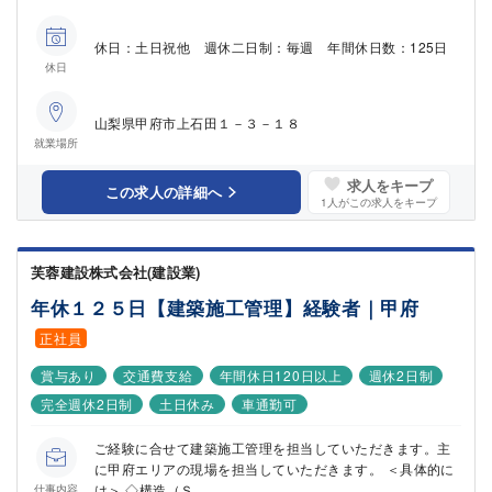
休日：土日祝他 週休二日制：毎週 年間休日数：125日
休日
山梨県甲府市上石田１－３－１８
就業場所
求人をキープ
この求人の詳細へ
1
人がこの求人をキープ
芙蓉建設株式会社(建設業)
年休１２５日【建築施工管理】経験者｜甲府
正社員
賞与あり
交通費支給
年間休日120日以上
週休2日制
完全週休2日制
土日休み
車通勤可
ご経験に合せて建築施工管理を担当していただきます。主
に甲府エリアの現場を担当していただきます。 ＜具体的に
は＞ ◇構造（Ｓ...
仕事内容