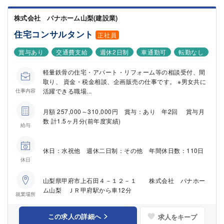
株式会社 パナホーム山梨(建設業)
住宅コンサルタント
正社員
賞与あり
交通費支給
週休2日制
車通勤可
転勤なし
軽量鉄骨の住宅・アパート・リフォーム等の相談受付、間
取り、 資金・税金相談、企画販売の仕事です。 ※男女共に
活躍できる職場...
仕事内容
月額 257,000～310,000円 賞与：あり 年2回 賞与月
数 計1.5ヶ月分(前年度実績)
給与
休日：水祝他 週休二日制：その他 年間休日数：110日
休日
山梨県甲府市上石田４－１２－１ 株式会社 パナホー
ム山梨 ＪＲ甲府駅から車12分
就業場所
この求人の詳細へ
求人をキープ