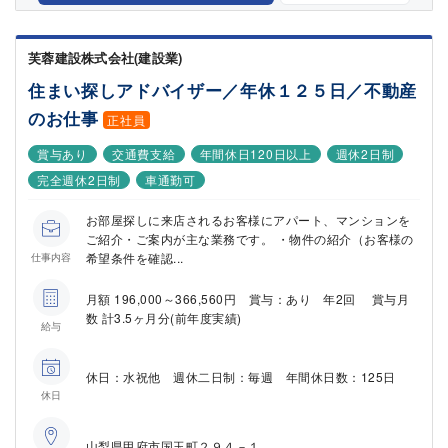
芙蓉建設株式会社(建設業)
住まい探しアドバイザー／年休１２５日／不動産
のお仕事
正社員
賞与あり
交通費支給
年間休日120日以上
週休2日制
完全週休2日制
車通勤可
お部屋探しに来店されるお客様にアパート、マンションを
ご紹介・ご案内が主な業務です。 ・物件の紹介（お客様の
希望条件を確認...
仕事内容
月額 196,000～366,560円 賞与：あり 年2回 賞与月
数 計3.5ヶ月分(前年度実績)
給与
休日：水祝他 週休二日制：毎週 年間休日数：125日
休日
山梨県甲府市国玉町２９４－１