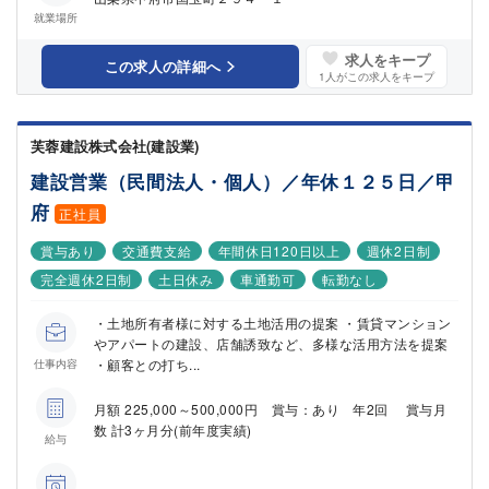
就業場所
求人をキープ
この求人の詳細へ
1
人がこの求人をキープ
芙蓉建設株式会社(建設業)
建設営業（民間法人・個人）／年休１２５日／甲
府
正社員
賞与あり
交通費支給
年間休日120日以上
週休2日制
完全週休2日制
土日休み
車通勤可
転勤なし
・土地所有者様に対する土地活用の提案 ・賃貸マンション
やアパートの建設、店舗誘致など、多様な活用方法を提案
・顧客との打ち...
仕事内容
月額 225,000～500,000円 賞与：あり 年2回 賞与月
数 計3ヶ月分(前年度実績)
給与