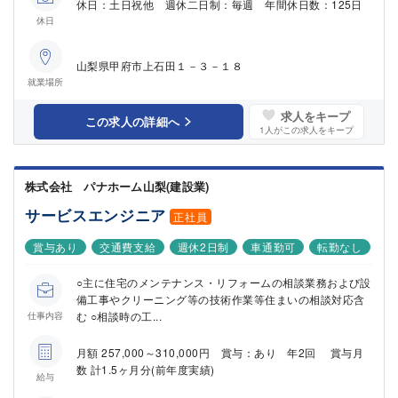
休日：土日祝他 週休二日制：毎週 年間休日数：125日
休日
山梨県甲府市上石田１－３－１８
就業場所
求人をキープ
この求人の詳細へ
1
人がこの求人をキープ
株式会社 パナホーム山梨(建設業)
サービスエンジニア
正社員
賞与あり
交通費支給
週休2日制
車通勤可
転勤なし
○主に住宅のメンテナンス・リフォームの相談業務および設
備工事やクリーニング等の技術作業等住まいの相談対応含
む ○相談時の工...
仕事内容
月額 257,000～310,000円 賞与：あり 年2回 賞与月
数 計1.5ヶ月分(前年度実績)
給与