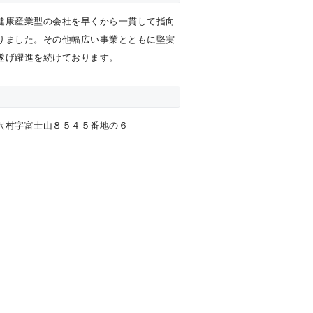
健康産業型の会社を早くから一貫して指向
りました。その他幅広い事業とともに堅実
遂げ躍進を続けております。
沢村字富士山８５４５番地の６