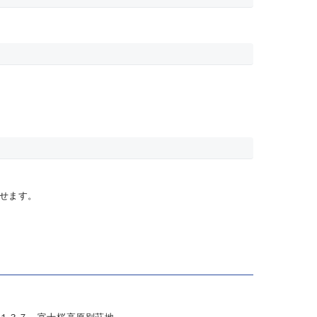
せます。
１３７ 富士桜高原別荘地