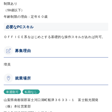
制限あり
（59歳以下）
年齢制限の理由：定年６０歳
必要なPCスキル
ＯＦＦＩＣＥ系をはじめとする基礎的な操作スキルがあれば尚可。
募集理由
増員
就業場所
車通勤可
転勤なし
山梨県南都留郡富士河口湖町船津３６３３－１ 富士観光開発
（株）本社営業部