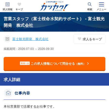
求人情報
キープ
検索
メニュー
営業スタッフ（富士桜命水契約サポート） - 富士観光
開発 株式会社
富士観光開発 株式会社
求人をキープ
掲載期間：2026-07-03 ～ 2026-09-30
この求人情報について問合せる
簡単1分
（無料）
求人詳細
仕事内容
本社営業部で活躍するお仕事です。