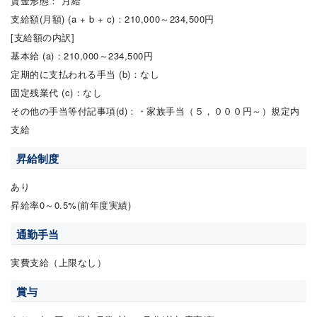
賃金形態： 月給
支給額(月額) (a + b + c)：210,000～234,500円
[支給額の内訳]
基本給 (a)：210,000～234,500円
定期的に支払われる手当 (b)：なし
固定残業代 (c)：なし
その他の手当等付記事項(d)：・家族手当（５，０００円～）規定内
支給
昇給制度
あり
昇給率0～0.5%(前年度実績)
通勤手当
実費支給（上限なし）
賞与