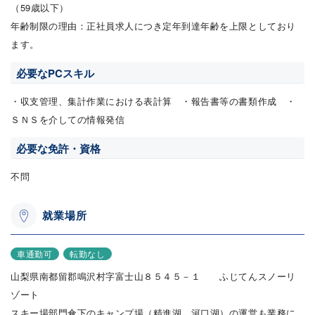
（59歳以下）
年齢制限の理由：正社員求人につき定年到達年齢を上限としており
ます。
必要なPCスキル
・収支管理、集計作業における表計算 ・報告書等の書類作成 ・
ＳＮＳを介しての情報発信
必要な免許・資格
不問
就業場所
車通勤可
転勤なし
山梨県南都留郡鳴沢村字富士山８５４５－１ ふじてんスノーリ
ゾート
スキー場部門傘下のキャンプ場（精進湖、河口湖）の運営も業務に