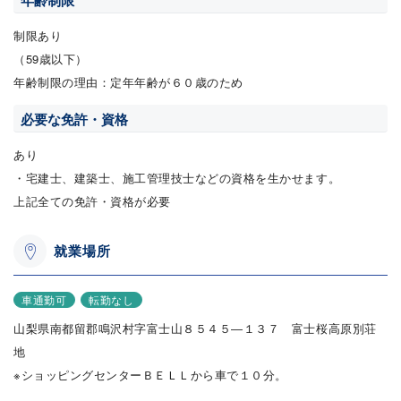
年齢制限
制限あり
（59歳以下）
年齢制限の理由：定年年齢が６０歳のため
必要な免許・資格
あり
・宅建士、建築士、施工管理技士などの資格を生かせます。
上記全ての免許・資格が必要
就業場所
車通勤可
転勤なし
山梨県南都留郡鳴沢村字富士山８５４５―１３７ 富士桜高原別荘
地
※ショッピングセンターＢＥＬＬから車で１０分。