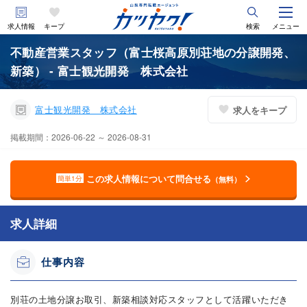
求人情報
キープ
検索
メニュー
不動産営業スタッフ（富士桜高原別荘地の分譲開発、
新築） - 富士観光開発 株式会社
富士観光開発 株式会社
求人をキープ
掲載期間：2026-06-22 ～ 2026-08-31
この求人情報について問合せる
簡単1分
（無料）
求人詳細
仕事内容
別荘の土地分譲お取引、新築相談対応スタッフとして活躍いただき