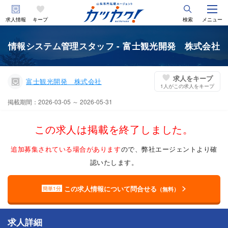
求人情報
キープ
検索
メニュー
情報システム管理スタッフ - 富士観光開発 株式会社
求人をキープ
富士観光開発 株式会社
1
人がこの求人をキープ
掲載期間：2026-03-05 ～ 2026-05-31
この求人は掲載を終了しました。
追加募集されている場合があります
ので、弊社エージェントより確
認いたします。
この求人情報について問合せる
簡単1分
（無料）
求人詳細