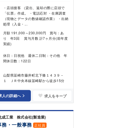
・店頭接客 （貸出、返却の際に店頭で
「伝票」作成。 ・電話応対 ・在庫調査
（現物とデータの数値確認作業） ・出納
処理（入金・...
月額 191,000～230,000円 賞与：あ
り 年3回 賞与月数 計7ヶ月分(前年度
実績)
休日：日祝他 週休二日制：その他 年
間休日数：122日
山梨県韮崎市藤井町北下條１４３９－
１ ＪＲ中央本線韮崎駅から徒歩15分
求人の詳細へ
求人をキープ
化成工業 株式会社(製造業)
事務・一般事務
正社員