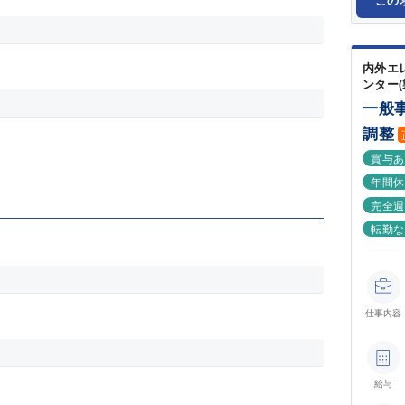
内外エ
ンター(
一般
調整
賞与
年間休
完全週
転勤
仕事内容
給与