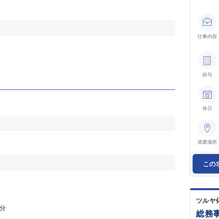
仕事内容
給与
休日
就業場所
この
ツルヤ
分
総務