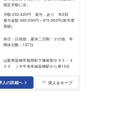
指定手順に沿...
月額 202,420円 賞与：あり 年2回
賞与金額 460,000円～470,000円(前年度
実績)
休日：日祝他 週休二日制：その他 年
間休日数：107日
山梨県韮崎市龍岡町下條南割９９５－３
５４ ＪＲ中央本線韮崎駅から車10分
求人の詳細へ
求人をキープ