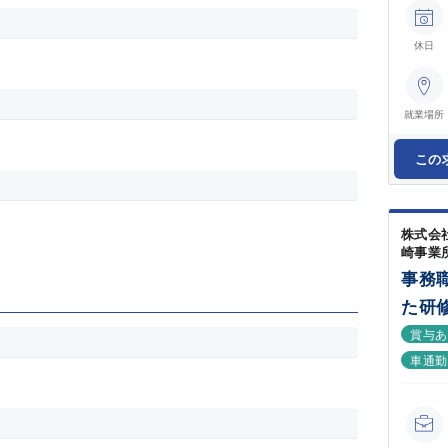
休日
就業場所
この
株式会
崎事業
事務
た研
賞与
車通