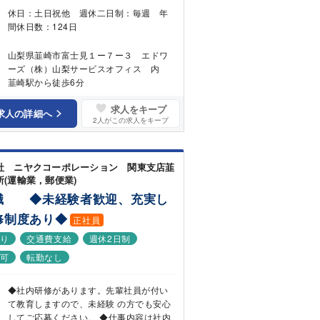
休日：土日祝他 週休二日制：毎週 年
間休日数：124日
山梨県韮崎市富士見１ー７ー３ エドワ
ーズ（株）山梨サービスオフィス 内
韮崎駅から徒歩6分
求人をキープ
求人の詳細へ
2
人がこの求人をキープ
社 ニヤクコーポレーション 関東支店韮
所(運輸業，郵便業)
職 ◆未経験者歓迎、充実し
修制度あり◆
正社員
あり
交通費支給
週休2日制
勤可
転勤なし
◆社内研修があります。先輩社員が付い
て教育しますので、未経験 の方でも安心
してご応募ください。 ◆仕事内容は社内