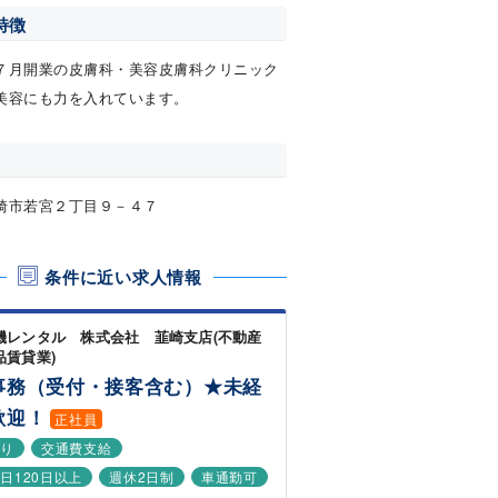
特徴
７月開業の皮膚科・美容皮膚科クリニック
美容にも力を入れています。
崎市若宮２丁目９－４７
条件に近い求人情報
機レンタル 株式会社 韮崎支店(不動産
品賃貸業)
事務（受付・接客含む）★未経
歓迎！
正社員
あり
交通費支給
日120日以上
週休2日制
車通勤可