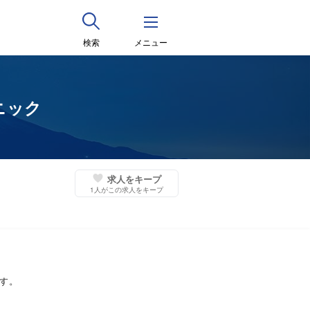
検索
メニュー
ニック
求人をキープ
1
人がこの求人をキープ
す。