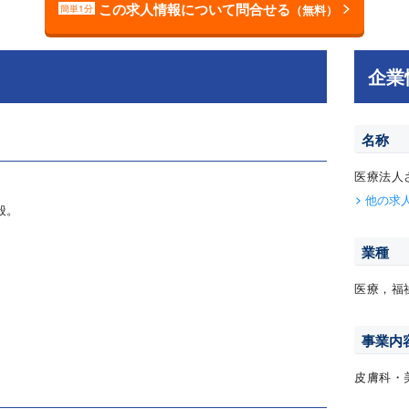
この求人情報について問合せる
（無料）
簡単1分
企業
名称
医療法人
他の求
般。
業種
医療，福
事業内
皮膚科・