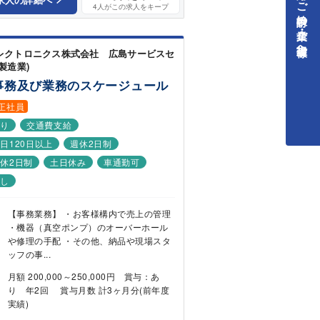
中途採用をご検討中の企業・ご担当者様へ
4
人がこの求人をキープ
レクトロニクス株式会社 広島サービスセ
製造業)
事務及び業務のスケージュール
正社員
あり
交通費支給
日120日以上
週休2日制
休2日制
土日休み
車通勤可
なし
【事務業務】 ・お客様構内で売上の管理
・機器（真空ポンプ）のオーバーホール
や修理の手配 ・その他、納品や現場スタ
ッフの事...
月額 200,000～250,000円 賞与：あ
り 年2回 賞与月数 計3ヶ月分(前年度
実績)