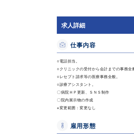
求人詳細
仕事内容
○電話担当。
○クリニックの受付から会計までの事務全
○レセプト請求等の医療事務全般。
○診療アシスタント。
〇病院ＨＰ更新、ＳＮＳ制作
〇院内展示物の作成
※変更範囲：変更なし
雇用形態