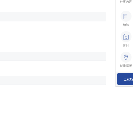
仕事内容
給与
休日
就業場所
この