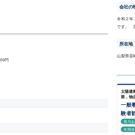
会社の
令和２年
です。 
所在地
山梨県韮
000円
太陽建
業，物
一般
験者
賞与
年間休