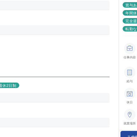
賞与
年間休
完全週
転勤
仕事内容
給与
週休2日制
休日
就業場所
この