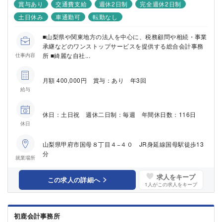
賞与あり
交通費支給
週休2日制
完全週休2日制
土日休み
車通勤可
転勤なし
■山梨県や関東地方の法人を中心に、税務顧問や相続・事業
承継などのワンストップサービスを提供する総合会計事務
所 ■綺麗な自社...
仕事内容
月額 400,000円 賞与：あり 年3回
給与
休日：土日祝 週休二日制：毎週 年間休日数：116日
休日
山梨県甲府市国母８丁目４−４０ JR身延線国母駅徒歩13
分
就業場所
求人をキープ
この求人の詳細へ
1
人がこの求人をキープ
初鹿会計事務所