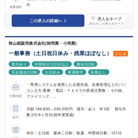
分
就業場所
求人をキープ
この求人の詳細へ
20
人がこの求人をキープ
秋山紙販売株式会社(卸売業・小売業)
一般事務（土日祝日休み・残業ほぼなし）
正社員
賞与あり
年間休日120日以上
週休2日制
完全週休2日制
土日休み
車通勤可
転勤なし
・専用システムを使用した伝票作成、在庫管理などのパソ
コン入力 業務 ・電話・ＦＡＸでの受発注業務 ・その他、
ファイリング、...
仕事内容
月額 184,600～205,000円 賞与：あり 年1回 賞与月
数 計0.6ヶ月分(前年度実績)
給与
休日：土日祝 週休二日制：毎週 年間休日数：121日