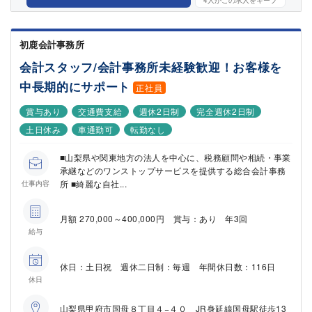
4
人がこの求人をキープ
初鹿会計事務所
会計スタッフ/会計事務所未経験歓迎！お客様を
中長期的にサポート
正社員
賞与あり
交通費支給
週休2日制
完全週休2日制
土日休み
車通勤可
転勤なし
■山梨県や関東地方の法人を中心に、税務顧問や相続・事業
承継などのワンストップサービスを提供する総合会計事務
所 ■綺麗な自社...
仕事内容
月額 270,000～400,000円 賞与：あり 年3回
給与
休日：土日祝 週休二日制：毎週 年間休日数：116日
休日
山梨県甲府市国母８丁目４−４０ JR身延線国母駅徒歩13