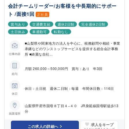
会計チームリーダー/お客様を中長期的にサポー
ト /面接1回
正社員
賞与あり
交通費支給
週休2日制
完全週休2日制
土日休み
車通勤可
転勤なし
■山梨県や関東地方の法人を中心に、税務顧問や相続・事業
承継などのワンストップサービスを提供する総合会計事務
所 ■綺麗な自社...
仕事内容
月額 260,000～500,000円 賞与：あり 年3回
給与
休日：土日祝 週休二日制：毎週 年間休日数：116日
休日
山梨県甲府市国母８丁目４−４０ JR身延線国母駅徒歩13
分
就業場所
求人をキープ
この求人の詳細へ