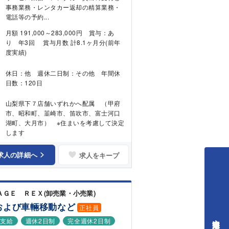
事務業務・レンタカー返却の精算業務・
電話等の予約...
月額 191,000～283,000円 賞与：あ
り 年3回 賞与月数 計8.1ヶ月分(前年
度実績)
休日：他 週休二日制：その他 年間休
日数：120日
山梨県下７店舗いずれかへ配属 （甲府
市、昭和町、韮崎市、笛吹市、富士河口
湖町、大月市） ※住まいを考慮して決定
します
求人の詳細へ
求人をキープ
ＡＧＥ ＲＥＸ(卸売業・小売業)
および車輛移動など
正社員
費支給
週休2日制
完全週休2日制