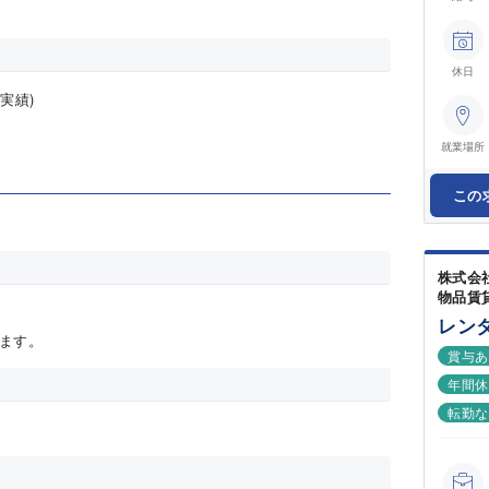
休日
実績)
就業場所
この
株式会
物品賃
レン
ます。
賞与
年間休
転勤