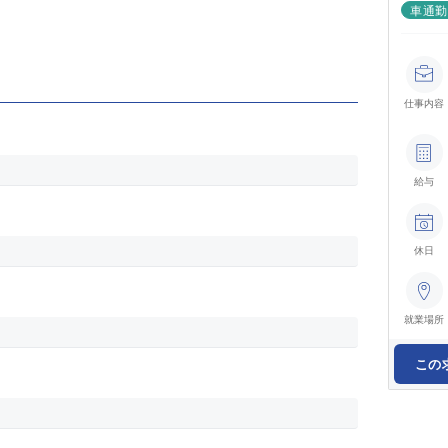
車通
仕事内容
給与
休日
就業場所
この