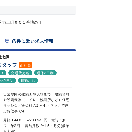
府市上町６０１番地の４
条件に近い求人情報
社七保
スタッフ
正社員
あり
交通費支給
週休2日制
休2日制
転勤なし
山梨県内の建築工事現場まで、建築資材
や設備機器（トイレ、洗面所など）住宅
サッシなどを会社の2t～4tトラックで運
ぶお仕事です...
月額 199,000～230,240円 賞与：あ
り 年2回 賞与月数 計1.5ヶ月分(前年
度実績)