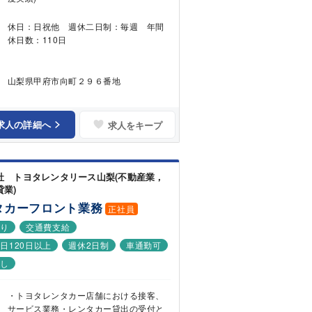
休日：日祝他 週休二日制：毎週 年間
休日数：110日
山梨県甲府市向町２９６番地
求人の詳細へ
求人をキープ
社 トヨタレンタリース山梨(不動産業，
貸業)
タカーフロント業務
正社員
あり
交通費支給
日120日以上
週休2日制
車通勤可
なし
・トヨタレンタカー店舗における接客、
サービス業務・レンタカー貸出の受付と