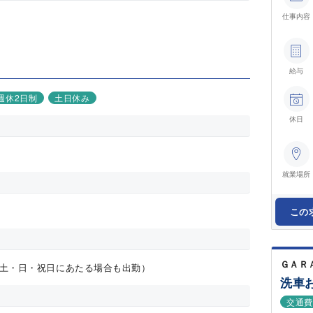
仕事内容
給与
週休2日制
土日休み
休日
就業場所
この
ＧＡＲ
土・日・祝日にあたる場合も出勤）
洗車
交通