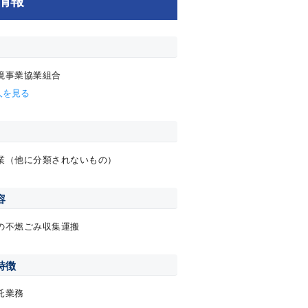
境事業協業組合
人を見る
業（他に分類されないもの）
容
の不燃ごみ収集運搬
特徴
託業務