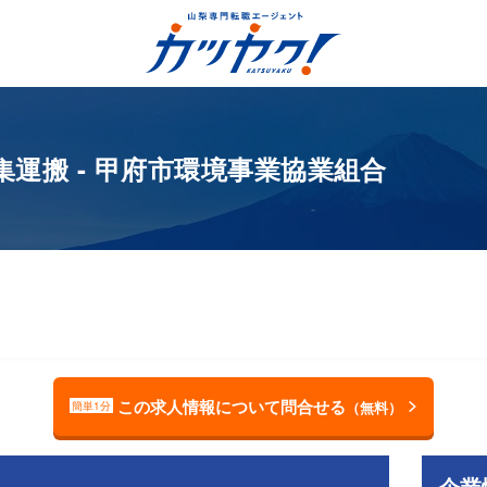
運搬 - 甲府市環境事業協業組合
この求人情報について問合せる
（無料）
簡単1分
企業