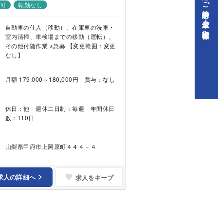
中途採用をご検討中の企業・ご担当者様へ
勤可
転勤なし
自動車の仕入（移動）、在庫車の洗車・
室内清掃、車検場までの移動（運転）、
その他付随作業 ※急募 【変更範囲：変更
なし】
月額 179,000～180,000円 賞与：なし
休日：他 週休二日制：毎週 年間休日
数：110日
山梨県甲府市上阿原町４４４－４
求人の詳細へ
求人をキープ