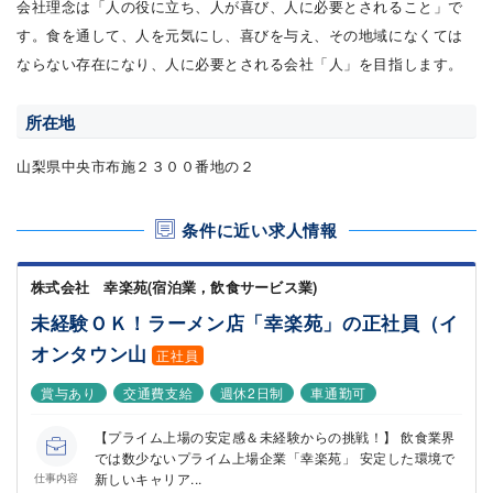
会社理念は「人の役に立ち、人が喜び、人に必要とされること」で
す。食を通して、人を元気にし、喜びを与え、その地域になくては
ならない存在になり、人に必要とされる会社「人」を目指します。
所在地
山梨県中央市布施２３００番地の２
条件に近い求人情報
株式会社 幸楽苑(宿泊業，飲食サービス業)
未経験ＯＫ！ラーメン店「幸楽苑」の正社員（イ
オンタウン山
正社員
賞与あり
交通費支給
週休2日制
車通勤可
【プライム上場の安定感＆未経験からの挑戦！】 飲食業界
では数少ないプライム上場企業「幸楽苑」 安定した環境で
新しいキャリア...
仕事内容