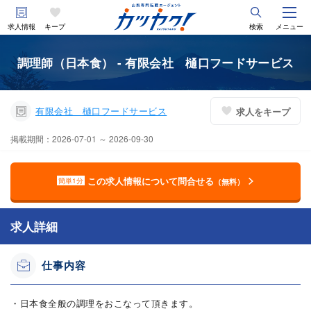
求人情報
キープ
検索
メニュー
調理師（日本食） - 有限会社 樋口フードサービス
有限会社 樋口フードサービス
求人をキープ
掲載期間：2026-07-01 ～ 2026-09-30
この求人情報について問合せる
簡単1分
（無料）
求人詳細
仕事内容
・日本食全般の調理をおこなって頂きます。