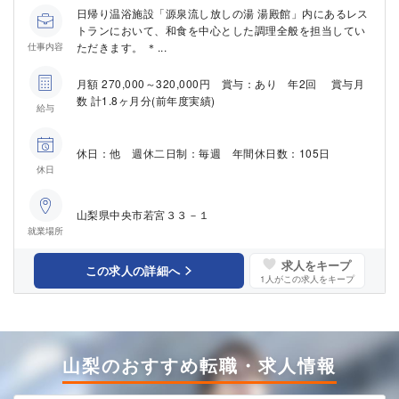
日帰り温浴施設「源泉流し放しの湯 湯殿館」内にあるレス
トランにおいて、和食を中心とした調理全般を担当してい
ただきます。 ＊...
仕事内容
月額 270,000～320,000円 賞与：あり 年2回 賞与月
数 計1.8ヶ月分(前年度実績)
給与
休日：他 週休二日制：毎週 年間休日数：105日
休日
山梨県中央市若宮３３－１
就業場所
求人をキープ
この求人の詳細へ
1
人がこの求人をキープ
山梨のおすすめ転職・求人情報