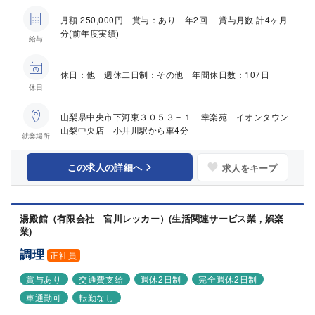
月額 250,000円 賞与：あり 年2回 賞与月数 計4ヶ月
分(前年度実績)
給与
休日：他 週休二日制：その他 年間休日数：107日
休日
山梨県中央市下河東３０５３－１ 幸楽苑 イオンタウン
山梨中央店 小井川駅から車4分
就業場所
この求人の詳細へ
求人をキープ
湯殿館（有限会社 宮川レッカー）(生活関連サービス業，娯楽
業)
調理
正社員
賞与あり
交通費支給
週休2日制
完全週休2日制
車通勤可
転勤なし