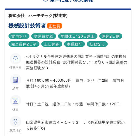
株式会社 ハーモテック(製造業)
機械設計技術者
正社員
賞与あり
交通費支給
年間休日120日以上
週休2日制
完全週休2日制
土日休み
車通勤可
転勤なし
○オリジナル半導体製造機器の設計業務 ○独自設計の非接触
搬送機器の設計業務 ○試作開発及びデータ取り ※設計業務の
実務経験が３...
仕事内容
月額 180,000～400,000円 賞与：あり 年2回 賞与月
数 計4ヶ月分(前年度実績)
給与
休日：土日祝 週休二日制：毎週 年間休日数：122日
休日
山梨県甲府市住吉４－１－３２ ＪＲ身延線甲斐住吉駅か
ら徒歩23分
就業場所