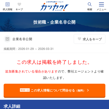
求人情報
キープ
検索
メニュー
技術職 - 企業名非公開
企業名非公開
求人をキープ
掲載期間：2026-01-29 ～ 2026-03-31
この求人は掲載を終了しました。
追加募集されている場合があります
ので、弊社エージェントより確
認いたします。
この求人情報について問合せる
簡単1分
（無料）
求人詳細