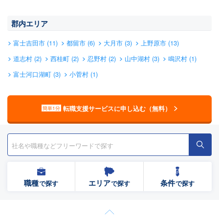
郡内エリア
富士吉田市 (11)
都留市 (6)
大月市 (3)
上野原市 (13)
道志村 (2)
西桂町 (2)
忍野村 (2)
山中湖村 (3)
鳴沢村 (1)
富士河口湖町 (3)
小菅村 (1)
転職支援サービスに申し込む（無料）
簡単1分
職種
エリア
条件
で探す
で探す
で探す