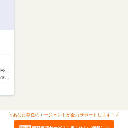
成型機オペレーター／資格取得制度あり／未経験可
プラスチック製品の組み立て及び検査、ピッキング作業
あなた専任のエージェントが全力サポートします！
転職支援サービスに申し込む（無料）
簡単1分