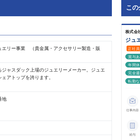
この
株式会
ジュ
ュエリー事業 （貴金属・アクセサリー製造・販
正社員
賞与
年間休
るジャスダック上場のジュエリーメーカー。ジュエ
完全週
シェアトップを誇ります。
転勤
番地
仕事内容
給与