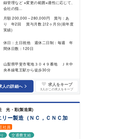
録管理など ※変更の範囲※適性に応じて、
会社の指...
月額 200,000～280,000円 賞与：あ
り 年2回 賞与月数 計2ヶ月分(前年度
実績)
休日：土日祝他 週休二日制：毎週 年
間休日数：120日
山梨県甲斐市竜地３０４９番地 ＪＲ中
央本線竜王駅から徒歩30分
求人をキープ
求人の詳細へ
3
人がこの求人をキープ
社 光・彩(製造業)
エリー製造（ＮＣ，ＣＮＣ加
正社員
あり
交通費支給