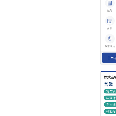
給与
休日
就業場所
この
株式会
営業
賞与
年間休
完全週
転勤