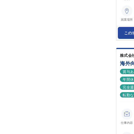
就業場所
この
株式会
海外
賞与
年間休
完全週
転勤
仕事内容