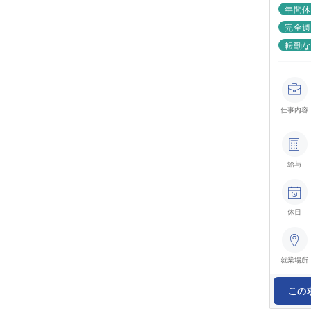
年間休
完全週
転勤
仕事内容
給与
休日
就業場所
この