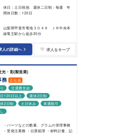
休日：土日祝他 週休二日制：毎週 年
間休日数：120日
山梨県甲斐市竜地３０４９ ＪＲ中央本
線竜王駅から徒歩30分
求人の詳細へ
求人をキープ
社光・彩(製造業)
事務
正社員
あり
交通費支給
日120日以上
週休2日制
休2日制
土日休み
車通勤可
なし
・パーツなどの数量、グラムの管理事務
・受発注業務 ・伝票処理 ・材料計量、記