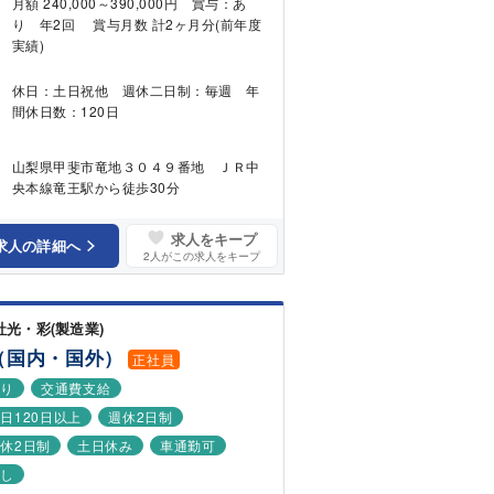
月額 240,000～390,000円 賞与：あ
り 年2回 賞与月数 計2ヶ月分(前年度
実績)
休日：土日祝他 週休二日制：毎週 年
間休日数：120日
山梨県甲斐市竜地３０４９番地 ＪＲ中
央本線竜王駅から徒歩30分
求人をキープ
求人の詳細へ
2
人がこの求人をキープ
社光・彩(製造業)
（国内・国外）
正社員
あり
交通費支給
日120日以上
週休2日制
休2日制
土日休み
車通勤可
なし