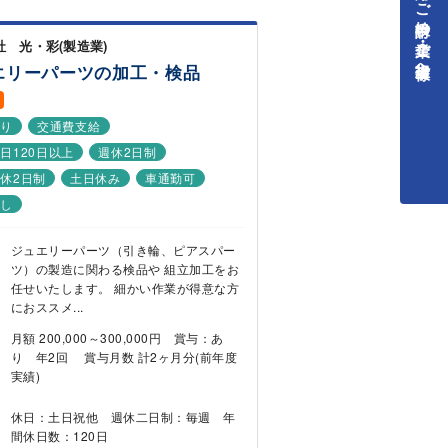
中途採用をご検討中の企業・ご担当者様へ
社 光・彩(製造業)
エリーパーツの加工・検品
あり
交通費支給
日120日以上
週休2日制
休2日制
土日休み
車通勤可
なし
ジュエリーパーツ（引き輪、ピアスパー
ツ）の製造に関わる検品や 組立加工をお
任せいたします。 細かい作業が得意な方
におススメ...
月額 200,000～300,000円 賞与：あ
り 年2回 賞与月数 計2ヶ月分(前年度
実績)
休日：土日祝他 週休二日制：毎週 年
間休日数：120日