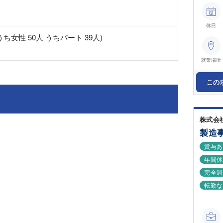
休日
うち女性 50人 うちパート 39人)
就業場所
この
株式会
製造
賞与
年間休
完全週
転勤