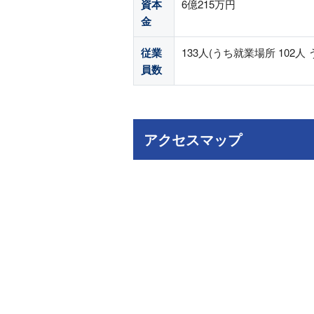
資本
6億215万円
金
従業
133人(うち就業場所 102人 
員数
アクセスマップ