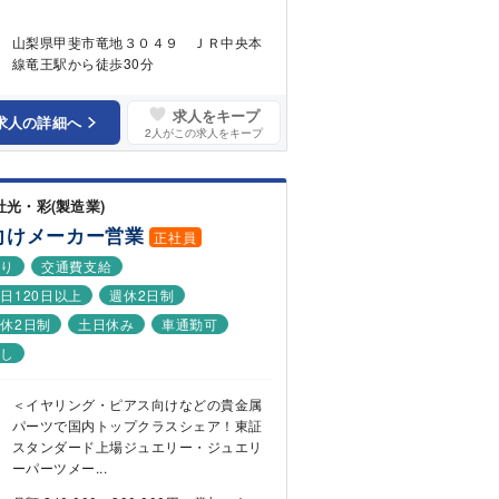
山梨県甲斐市竜地３０４９ ＪＲ中央本
線竜王駅から徒歩30分
求人をキープ
求人の詳細へ
2
人がこの求人をキープ
社光・彩(製造業)
向けメーカー営業
正社員
あり
交通費支給
日120日以上
週休2日制
休2日制
土日休み
車通勤可
なし
＜イヤリング・ピアス向けなどの貴金属
パーツで国内トップクラスシェア！東証
スタンダード上場ジュエリー・ジュエリ
ーパーツメー...