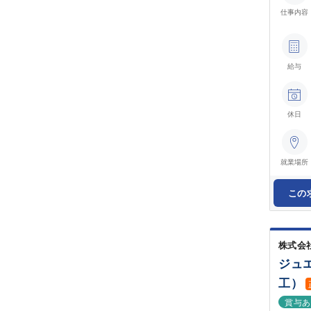
仕事内容
給与
休日
就業場所
この
株式会
ジュ
工）
賞与