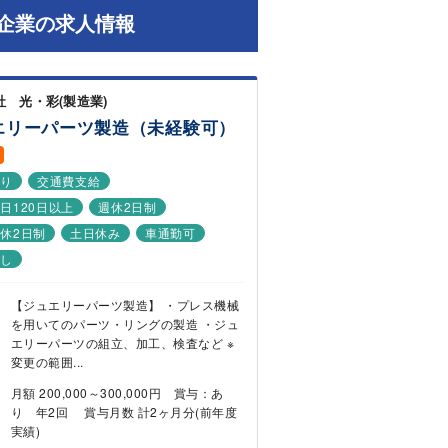
企業の求人情報
社 光・彩(製造業)
エリーパーツ製造（未経験可）
あり
交通費支給
日120日以上
週休2日制
休2日制
土日休み
車通勤可
なし
【ジュエリーパーツ製造】 ・プレス機械
を用いてのパーツ・リングの製造 ・ジュ
エリーパーツの組立、加工、検査など ※
変更の範囲...
月額 200,000～300,000円 賞与：あ
り 年2回 賞与月数 計2ヶ月分(前年度
実績)