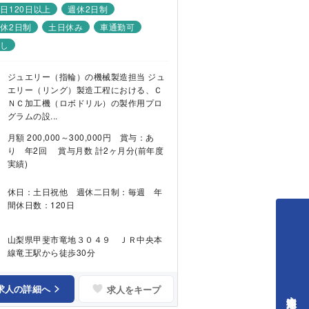
日120日以上
週休2日制
休2日制
土日休み
車通勤可
なし
ジュエリー（指輪）の機械製造担当 ジュ
エリー（リング）製造工程における、Ｃ
ＮＣ加工機（ロボドリル）の製作用プロ
グラムの設...
月額 200,000～300,000円 賞与：あ
り 年2回 賞与月数 計2ヶ月分(前年度
実績)
休日：土日祝他 週休二日制：毎週 年
間休日数：120日
山梨県甲斐市竜地３０４９ ＪＲ中央本
線竜王駅から徒歩30分
求人の詳細へ
求人をキープ