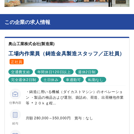
この企業の求人情報
奥山工業株式会社(製造業)
工場内作業員（鋳造金具製造スタッフ／正社員）
正社員
交通費支給
年間休日120日以上
週休2日制
完全週休2日制
土日休み
車通勤可
転勤なし
・鋳造に用いる機械（ダイカストマシン）のオペレーショ
ン ・製品の検品および選別、袋詰め、荷造、出荷梱包作業
等 ＊２０ｋｇ程...
仕事内容
月額 280,000～350,000円 賞与：なし
給与