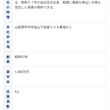
社
る。昭和５７年の会社設立以来、順調に業績を伸ばし今後も
の
安定した発展が期待できる。
特
徴
本
山梨県甲州市塩山下塩後２０８番地の１
社
所
在
地
創
昭和57年
業
資
1,000万円
本
金
従
5人
業
員
数