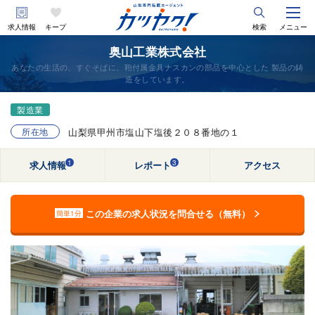
求人情報
キープ
検索
メニュー
奥山工業株式会社
あなたの生活の、すぐそばに。鞄付属金具ナスカンの部品を中心とした 製品の鋳
造をしています。
製造業
所在地
山梨県甲州市塩山下塩後２０８番地の１
1
3
求人情報
レポート
アクセス
この企業の求人状況を問合せる（無料）
簡単1分