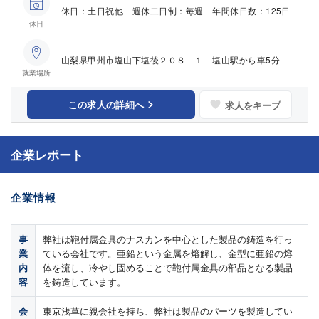
休日：土日祝他 週休二日制：毎週 年間休日数：125日
休日
山梨県甲州市塩山下塩後２０８－１ 塩山駅から車5分
就業場所
この求人の詳細へ
求人をキープ
企業レポート
企業情報
事
弊社は鞄付属金具のナスカンを中心とした製品の鋳造を行っ
業
ている会社です。亜鉛という金属を熔解し、金型に亜鉛の熔
内
体を流し、冷やし固めることで鞄付属金具の部品となる製品
容
を鋳造しています。
会
東京浅草に親会社を持ち、弊社は製品のパーツを製造してい