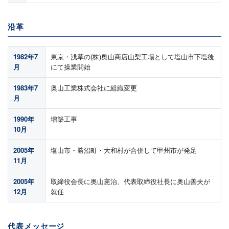
沿革
1982年7
東京・浅草の(株)奥山商店山梨工場として塩山市下塩後
月
にて操業開始
1983年7
奥山工業株式会社に組織変更
月
1990年
増築工事
10月
2005年
塩山市・勝沼町・大和村が合併して甲州市が発足
11月
2005年
取締役会長に奥山憲治、代表取締役社長に奥山善夫が
12月
就任
代表メッセージ