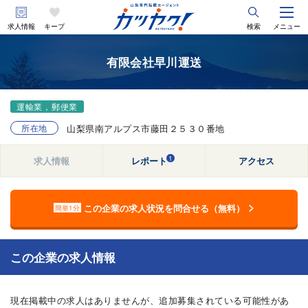
求人情報
キープ
検索
メニュー
有限会社早川運送
運輸業，郵便業
所在地
山梨県南アルプス市藤田２５３０番地
1
求人情報
レポート
アクセス
この企業の求人状況を問合せる（無料）
簡単1分
この企業の求人情報
現在掲載中の求人はありませんが、追加募集されている可能性があ