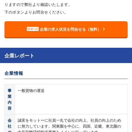
りますので弊社より確認いたします。
下のボタンよりお問合せください。
企業の求人状況を問合せる（無料）
簡単1分
企業レポート
企業情報
事
一般貨物の運送
業
内
容
会
誠実をモットーに社員一丸で会社の向上、社員の向上のため
社
に努力しています。関東圏を中心に、四国、近畿、東北圏の
の
中長距離貸切輸送業務をメインに行っています。