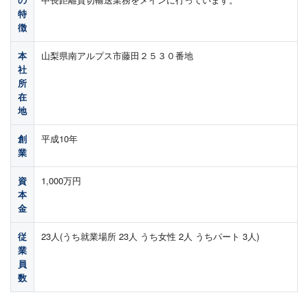
特
徴
本
山梨県南アルプス市藤田２５３０番地
社
所
在
地
創
平成10年
業
資
1,000万円
本
金
従
23人(うち就業場所 23人 うち女性 2人 うちパート 3人)
業
員
数