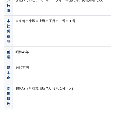
特
徴
本
東京都台東区東上野２丁目２３番２１号
社
所
在
地
創
昭和45年
業
資
1億0万円
本
金
従
350人(うち就業場所 7人 うち女性 4人)
業
員
数