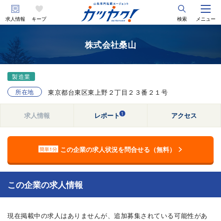
求人情報
キープ
検索
メニュー
株式会社桑山
製造業
所在地
東京都台東区東上野２丁目２３番２１号
1
求人情報
レポート
アクセス
この企業の求人状況を問合せる（無料）
簡単1分
この企業の求人情報
現在掲載中の求人はありませんが、追加募集されている可能性があ