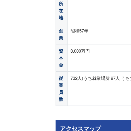
所
在
地
創
昭和57年
業
資
3,000万円
本
金
従
732人(うち就業場所 97人 うち
業
員
数
アクセスマップ