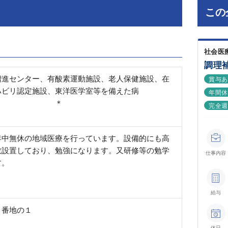
この
社会医
調理
増進センター、有酸素運動施設、老人保健施設、在
賞与
ハビリ認定施設、東洋医学室等を備えた病
年間休
 ＊
完全週
年中無休の地域医療を行っています。設備的にも高
数設置しており、勉強になります。又研修等の勉学
仕事内容
す。
給与
７番地の１
休日