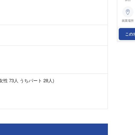
就業場所
この
女性 73人 うちパート 28人)