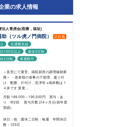
企業の求人情報
療法人青虎会(医療，福祉)
補助（ツル虎ノ門病院）
正社員
あり
交通費支給
日120日以上
週休2日制
休2日制
車通勤可
＜直営にて運営、病院厨房の調理補助業
務＞ ・患者様の食事の下処理、盛り付
け、配膳、片付け、洗浄等 ※病床数は７
４床です 変更...
月額 169,000～190,000円 賞与：あ
り 年2回 賞与月数 計4ヶ月分(前年度
実績)
休日：他 週休二日制：毎週 年間休日
数：125日