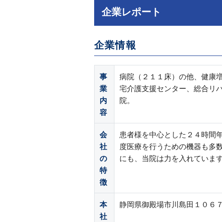
企業レポート
企業情報
事
病院（２１１床）の他、健康
業
宅介護支援センター、総合リ
内
院。
容
会
患者様を中心とした２４時間
社
度医療を行うための機器も多
の
にも、当院は力を入れていま
特
徴
本
静岡県御殿場市川島田１０６
社