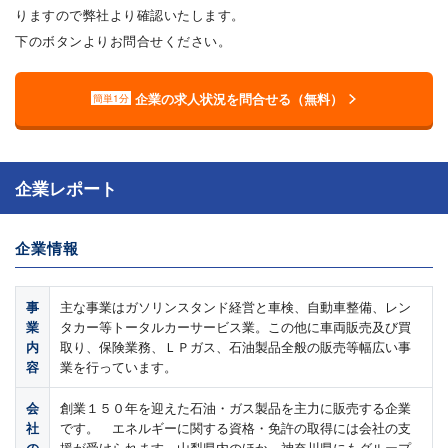
りますので弊社より確認いたします。
下のボタンよりお問合せください。
企業の求人状況を問合せる（無料）
簡単1分
企業レポート
企業情報
事
主な事業はガソリンスタンド経営と車検、自動車整備、レン
業
タカー等トータルカーサービス業。この他に車両販売及び買
内
取り、保険業務、ＬＰガス、石油製品全般の販売等幅広い事
容
業を行っています。
会
創業１５０年を迎えた石油・ガス製品を主力に販売する企業
社
です。 エネルギーに関する資格・免許の取得には会社の支
の
援が受けられます。山梨県内のほか、神奈川県にもグループ