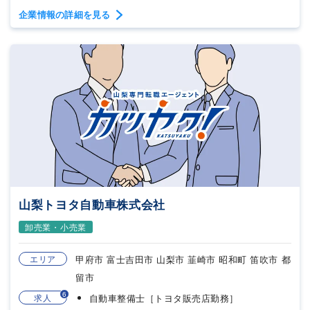
企業情報の詳細を見る
山梨トヨタ自動車株式会社
卸売業・小売業
エリア
甲府市 富士吉田市 山梨市 韮崎市 昭和町 笛吹市 都
留市
6
求人
自動車整備士［トヨタ販売店勤務］