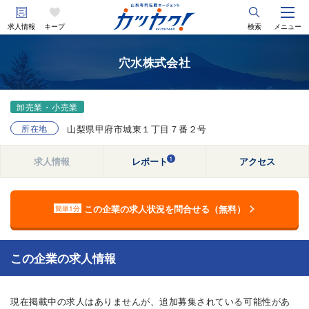
求人情報
キープ
検索
メニュー
穴水株式会社
卸売業・小売業
所在地
山梨県甲府市城東１丁目７番２号
1
求人情報
レポート
アクセス
この企業の求人状況を問合せる（無料）
簡単1分
この企業の求人情報
現在掲載中の求人はありませんが、追加募集されている可能性があ