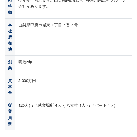
特
会社があります。
徴
本
山梨県甲府市城東１丁目７番２号
社
所
在
地
創
明治5年
業
資
2,000万円
本
金
従
120人(うち就業場所 4人 うち女性 1人 うちパート 1人)
業
員
数